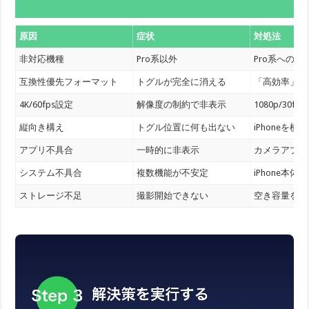
原因
症状
対処法
非対応機種
Pro系以外
Pro系への
互換性優先フォーマット
トグルが完全に消える
「高効率」に
4K/60fps設定
解像度の制約で非表示
1080p/30f
縦向き構え
トグル位置に何も出ない
iPhoneを
アプリ不具合
一時的に非表示
カメラアプリ
システム不具合
複数機能が不安定
iPhone本体
ストレージ不足
撮影開始できない
空き容量を5