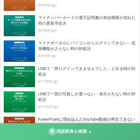
9時間 ago
マイナンバーカードの電子証明書の有効期限が切れた
時の更新手続き
9時間 ago
マイナポータルにパソコンからログインできない・拡
張機能が入らない時の対処法
9時間 ago
LINEで「再ログインできませんでした」と出る時の対
処法
11時間 ago
LINEで一部の写真しか選べない・表示されない時の対
処法
11時間 ago
PowerPointに埋め込んだYouTube動画が再生できない
時の対処法
辞
用語辞典を検索
▲
11時間 ago