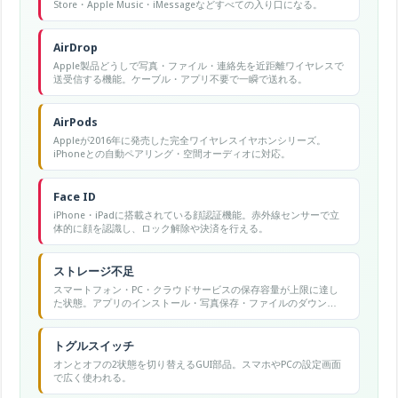
Store・Apple Music・iMessageなどすべての入り口になる。
AirDrop
Apple製品どうしで写真・ファイル・連絡先を近距離ワイヤレスで
送受信する機能。ケーブル・アプリ不要で一瞬で送れる。
AirPods
Appleが2016年に発売した完全ワイヤレスイヤホンシリーズ。
iPhoneとの自動ペアリング・空間オーディオに対応。
Face ID
iPhone・iPadに搭載されている顔認証機能。赤外線センサーで立
体的に顔を認識し、ロック解除や決済を行える。
ストレージ不足
スマートフォン・PC・クラウドサービスの保存容量が上限に達し
た状態。アプリのインストール・写真保存・ファイルのダウンロ
ードができなくなる原因の一つ。
トグルスイッチ
オンとオフの2状態を切り替えるGUI部品。スマホやPCの設定画面
で広く使われる。