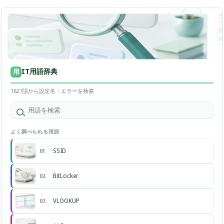
IT用語辞典
用
1627語から設定名・エラーを検索
よく調べられる用語
SSID
01
BitLocker
02
VLOOKUP
03