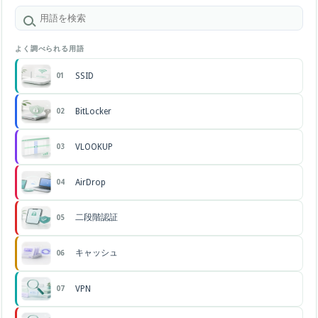
よく調べられる用語
SSID
01
BitLocker
02
VLOOKUP
03
AirDrop
04
二段階認証
05
キャッシュ
06
VPN
07