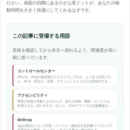
ださい。画面の四隅にある小さな黒ドットが、あなたの移
動時間を大きく快適にしてくれるはずです。
この記事に登場する用語
意味を確認してから本文へ戻れるよう、関連度が高い
順に並べています。
コントロールセンター
iPhone・iPadの画面端からスワイプして出す、よく使う設定パネ
ル。Wi-Fi・明るさ・音量・フラッシュライトなどを即操作でき
る。
アクセシビリティ
障害の有無や年齢にかかわらず、誰もが情報・機器・サービスを
利用できる「使いやすさ」のこと。OSやアプリでは支援機能をま
とめたカテゴリ名でもある。
AirDrop
Apple製品どうしで写真・ファイル・連絡先を近距離ワイヤレスで