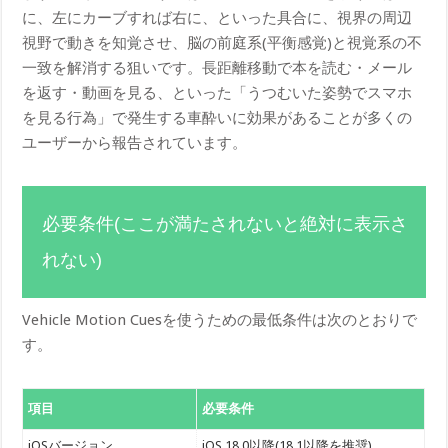
に、左にカーブすれば右に、といった具合に、視界の周辺
視野で動きを知覚させ、脳の前庭系(平衡感覚)と視覚系の不
一致を解消する狙いです。長距離移動で本を読む・メール
を返す・動画を見る、といった「うつむいた姿勢でスマホ
を見る行為」で発生する車酔いに効果があることが多くの
ユーザーから報告されています。
必要条件(ここが満たされないと絶対に表示さ
れない)
Vehicle Motion Cuesを使うための最低条件は次のとおりで
す。
項目
必要条件
iOSバージョン
iOS 18.0以降(18.1以降を推奨)