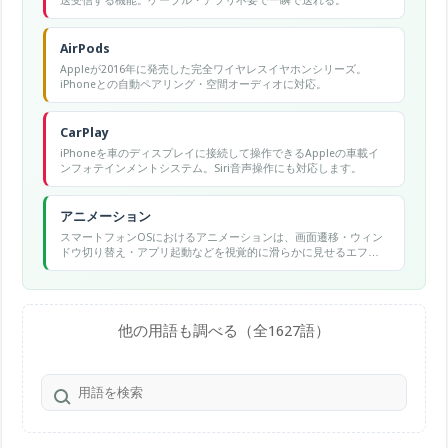
送受信する機能。ケーブル・アプリ不要で一瞬で送れる。
AirPods
Appleが2016年に発売した完全ワイヤレスイヤホンシリーズ。
iPhoneとの自動ペアリング・空間オーディオに対応。
CarPlay
iPhoneを車のディスプレイに接続して操作できるAppleの車載イ
ンフォテインメントシステム。Siri音声操作にも対応します。
アニメーション
スマートフォンOSにおけるアニメーションは、画面遷移・ウィン
ドウ切り替え・アプリ起動などを視覚的に滑らかに見せるエフェ
クトで、Androidの開発者オプションで速度調整が可能です。
他の用語も調べる（全1627語）