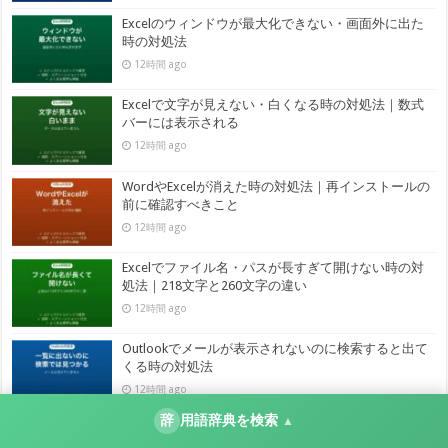
Excelのウィンドウが最大化できない・画面外に出た
時の対処法
12時間 ago
Excelで文字が見えない・白くなる時の対処法｜数式
バーには表示される
12時間 ago
WordやExcelが消えた時の対処法｜再インストールの
前に確認すべきこと
12時間 ago
Excelでファイル名・パスが長すぎて開けない時の対
処法｜218文字と260文字の違い
12時間 ago
Outlookでメールが表示されないのに検索すると出て
くる時の対処法
12時間 ago
辞
用語辞典を検索
▲
Excelのパスワードが合っているのに開けない時の対
処法