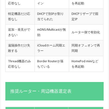
応答なし
イン
を再起動
特定機器だけ応
DHCPで別IPが割り
DHCPリザーブで固
答なし
当てられた
定IP
追加・発見がで
mDNS/Multicastが無
ルーター側で有効化
きない
効
遠隔操作だけ失
iCloudホーム同期エ
同期オフ→オンで再
敗する
ラー
同期
Thread機器のみ
Border Routerが落
HomePod miniなど
応答なし
ちている
を再起動
推奨ルーター・周辺機器選定表