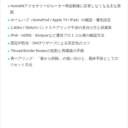
HomeKitアクセサリーがルーター再起動後に応答しなくなる主な原
因
ホームハブ（HomePod / Apple TV / iPad）の確認・優先設定
2.4GHz / 5GHzのバンドステアリング干渉の見分け方と回避策
IPv6・mDNS・Bonjourなど通信プロトコル側の確認方法
固定IP割当・DHCPリザーブによる安定化のコツ
Thread Border Routerの役割と再構築の手順
再ペアリング・「家から削除」の使い分けと、最終手段としての
リセット方法