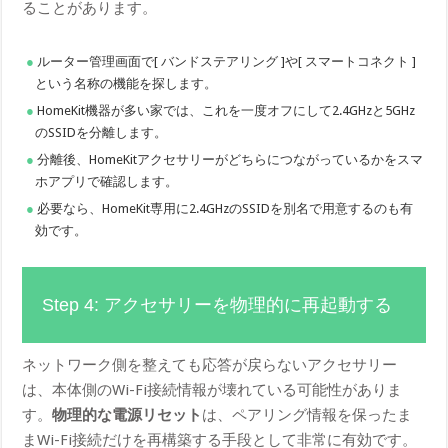
ることがあります。
ルーター管理画面で[ バンドステアリング ]や[ スマートコネクト ]
という名称の機能を探します。
HomeKit機器が多い家では、これを一度オフにして2.4GHzと5GHz
のSSIDを分離します。
分離後、HomeKitアクセサリーがどちらにつながっているかをスマ
ホアプリで確認します。
必要なら、HomeKit専用に2.4GHzのSSIDを別名で用意するのも有
効です。
Step 4: アクセサリーを物理的に再起動する
ネットワーク側を整えても応答が戻らないアクセサリー
は、本体側のWi-Fi接続情報が壊れている可能性がありま
す。
物理的な電源リセット
は、ペアリング情報を保ったま
まWi-Fi接続だけを再構築する手段として非常に有効です。