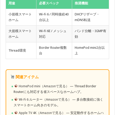
用途
必要スペック
推奨機能
小規模スマート
Wi-Fi 6 / 同時接続40
DHCPリザーブ・
ホーム
台以上
mDNS転送
大規模スマート
Wi-Fi 6E / メッシュ
バンド分離・IGMP有
ホーム
対応
効
Border Router複数
HomePod mini2台以
Thread環境
台
上
関連アイテム
HomePod mini（Amazonで見る）
— Thread Border
Routerにも対応する省スペースなホームハブ。
Wi-Fi 6 ルーター（Amazonで見る）
— 多台数接続に強く
スマートホーム向きのモデル。
Apple TV 4K（Amazonで見る）
— 安定動作するホームハ