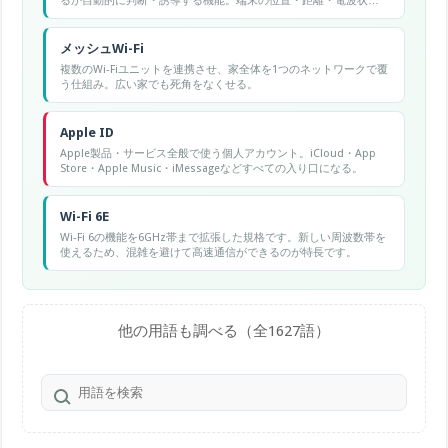
るか自動的に判断・誘導する機能。端末の位置・距離・電波状況
に応じて最適な帯域に割り当て、全体のパフォーマンスを向上さ
せる。
メッシュWi-Fi
複数のWi-Fiユニットを連携させ、家全体を1つのネットワークで覆
う仕組み。広い家でも死角をなくせる。
Apple ID
Apple製品・サービス全般で使う個人アカウント。iCloud・App
Store・Apple Music・iMessageなどすべての入り口になる。
Wi-Fi 6E
Wi-Fi 6の機能を6GHz帯まで拡張した規格です。新しい周波数帯を
使えるため、混雑を避けて高速通信ができるのが特長です。
他の用語も調べる（全1627語）