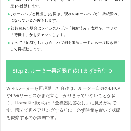
定 ]へ移動します。
[ ホームハブと橋渡し ]を開き、現在のホームハブが「接続済み」
になっているか確認します。
複数台ある場合はメインのハブが「接続済み」表示か、サブが
「待機中」かをチェックします。
すべて「応答なし」なら、ハブ側を電源コードから一度抜き差し
して再起動します。
Step 2: ルーター再起動直後はまず5分待つ
Wi-Fiルーターを再起動した直後は、ルーター自身のDHCP
やIPv6サービスがまだ立ち上がりきっていないことが多
く、HomeKit側からは「全機器応答なし」に見えがちで
す。慌てて再ペアリングする前に、必ず時間を置いて状態
を観察するのが鉄則です。