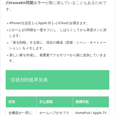
のHomeKit同期エラー
が裏に潜んでいることもあるためで
す。
iPhoneの[ 設定 ]→[ Apple ID ]→[ iCloud ]を開きます。
[ ホーム ]の同期を一度オフにし、しばらくしてから再度オンに戻
します。
「家を削除」する前に、現在の構成（部屋・シーン・オートメー
ション）をメモします。
新しい家を作成し、最重要アクセサリーから順に追加していきま
す。
症状別対処早見表
症状
主な原因
推奨対処
全機器が一斉に
ホームハブがオフラ
HomePod / Apple TV