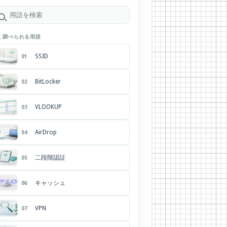
く調べられる用語
SSID
01
BitLocker
02
VLOOKUP
03
AirDrop
04
二段階認証
05
キャッシュ
06
VPN
07