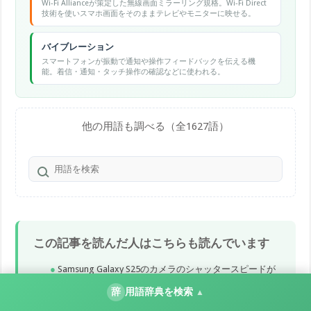
Wi-Fi Allianceが策定した無線画面ミラーリング規格。Wi-Fi Direct
技術を使いスマホ画面をそのままテレビやモニターに映せる。
バイブレーション
スマートフォンが振動で通知や操作フィードバックを伝える機
能。着信・通知・タッチ操作の確認などに使われる。
他の用語も調べる（全1627語）
この記事を読んだ人はこちらも読んでいます
Samsung Galaxy S25のカメラのシャッタースピードが
遅い時の対処法
辞
用語辞典を検索
▲
Androidの自動修正・オートコレクトをオフにする方法