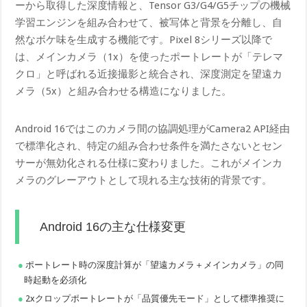
ーから取得した深度情報と、Tensor G3/G4/G5チップの機械
学習エンジンを組み合わせて、被写体と背景を分離し、自
然なボケ味を生成する機能です。Pixel 8シリーズ以降で
は、メインカメラ（1x）を使ったポートレートが「テレマ
クロ」と呼ばれる近接撮影と統合され、深度測定を望遠カ
メラ（5x）と組み合わせる構造になりました。
Android 16ではこのカメラ間の協調処理がCamera2 API経由
で標準化され、特定の組み合わせ条件を満たさないとセン
サーが無効化される仕様に変わりました。これがメインカ
メラのグレーアウトとして現れる主な技術的背景です。
Android 16の主な仕様変更
ポートレート時の深度計算が「望遠カメラ＋メインカメラ」の同
時起動を必須化
2xクロップポートレートが「品質優先モード」として標準推奨に