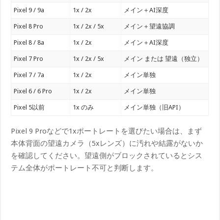
Pixel 9 / 9a
1x / 2x
メイン＋AI深度
Pixel 8 Pro
1x / 2x / 5x
メイン＋望遠協調
Pixel 8 / 8a
1x / 2x
メイン＋AI深度
Pixel 7 Pro
1x / 2x / 5x
メイン または 望遠（独立）
Pixel 7 / 7a
1x / 2x
メイン単独
Pixel 6 / 6 Pro
1x / 2x
メイン単独
Pixel 5以前
1x のみ
メイン単独（旧API）
Pixel 9 Proなどで1xポートレートを選びたい場合は、まず
本体背面の望遠カメラ（5xレンズ）に汚れや結露がないか
を確認してください。望遠側がブロックされているとシス
テム全体がポートレート不可と判断します。