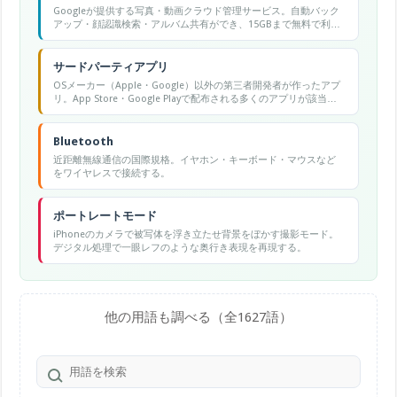
Googleが提供する写真・動画クラウド管理サービス。自動バック
アップ・顔認識検索・アルバム共有ができ、15GBまで無料で利用
可能。
サードパーティアプリ
OSメーカー（Apple・Google）以外の第三者開発者が作ったアプ
リ。App Store・Google Playで配布される多くのアプリが該当す
る。
Bluetooth
近距離無線通信の国際規格。イヤホン・キーボード・マウスなど
をワイヤレスで接続する。
ポートレートモード
iPhoneのカメラで被写体を浮き立たせ背景をぼかす撮影モード。
デジタル処理で一眼レフのような奥行き表現を再現する。
他の用語も調べる（全1627語）