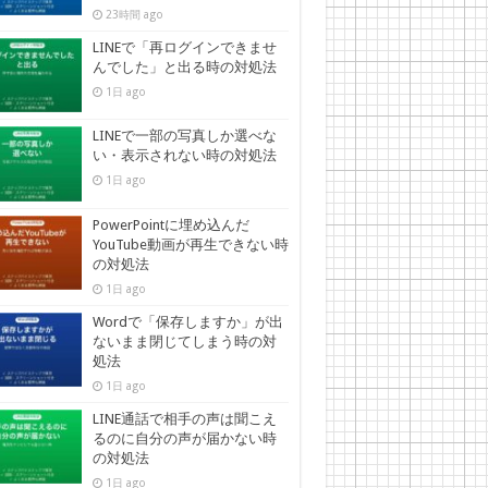
23時間 ago
LINEで「再ログインできませ
んでした」と出る時の対処法
1日 ago
LINEで一部の写真しか選べな
い・表示されない時の対処法
1日 ago
PowerPointに埋め込んだ
YouTube動画が再生できない時
の対処法
1日 ago
Wordで「保存しますか」が出
ないまま閉じてしまう時の対
処法
1日 ago
LINE通話で相手の声は聞こえ
るのに自分の声が届かない時
の対処法
1日 ago