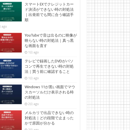
スマートEXでクレジットカー
ド決済ができない時の対処法
｜出発前でも間に合う確認手
順
 ago
YouTubeで音は出るのに映像が
映らない時の対処法｜真っ黒
な画面を直す
1日 ago
テレビで録画したDVDがパソ
コンで再生できない時の対処
法｜買う前に確認すること
1日 ago
Windows 11が黒い画面でマウ
スカーソルだけ表示される時
の対処法
2日 ago
メルカリで出品できない時の
対処法｜どの段階で止まった
かで原因が分かる
2日 ago