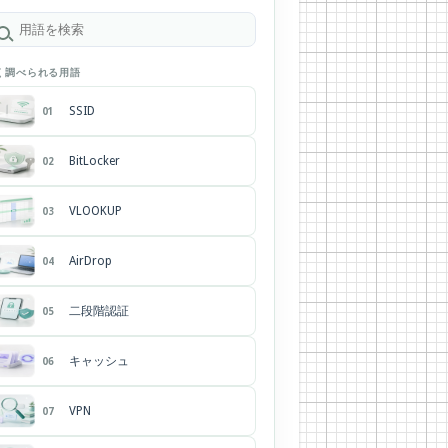
く調べられる用語
SSID
01
BitLocker
02
VLOOKUP
03
AirDrop
04
二段階認証
05
キャッシュ
06
VPN
07