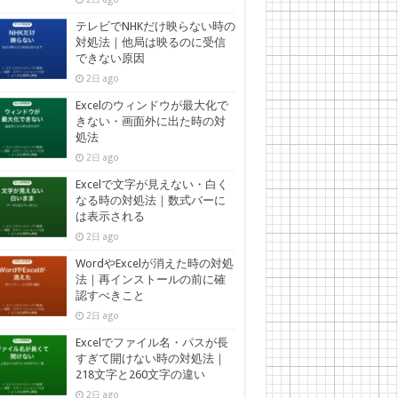
テレビでNHKだけ映らない時の
対処法｜他局は映るのに受信
できない原因
2日 ago
Excelのウィンドウが最大化で
きない・画面外に出た時の対
処法
2日 ago
Excelで文字が見えない・白く
なる時の対処法｜数式バーに
は表示される
2日 ago
WordやExcelが消えた時の対処
法｜再インストールの前に確
認すべきこと
2日 ago
Excelでファイル名・パスが長
すぎて開けない時の対処法｜
218文字と260文字の違い
2日 ago