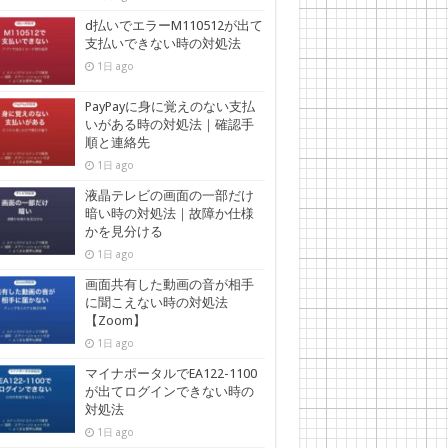
d払いでエラーM110512が出て
支払いできない時の対処法
1日 ago
PayPayに身に覚えのない支払
いがある時の対処法｜確認手
順と連絡先
1日 ago
液晶テレビの画面の一部だけ
暗い時の対処法｜故障か仕様
かを見分ける
1日 ago
画面共有した動画の音が相手
に聞こえない時の対処法
【Zoom】
1日 ago
マイナポータルでEA122-1100
が出てログインできない時の
対処法
1日 ago