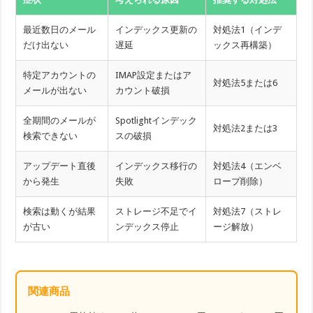
最近数日のメール
インデックス更新の
対処法1（インデ
だけ出ない
遅延
ックス再構築）
特定アカウントの
IMAP設定またはア
対処法5または6
メールが出ない
カウント破損
全期間のメールが
Spotlightインデック
対処法2または3
検索できない
スの破損
アップデート直後
インデックス移行の
対処法4（エンベ
から発生
失敗
ロープ削除）
検索は動くが結果
ストレージ不足でイ
対処法7（ストレ
が古い
ンデックス停止
ージ解放）
関連商品