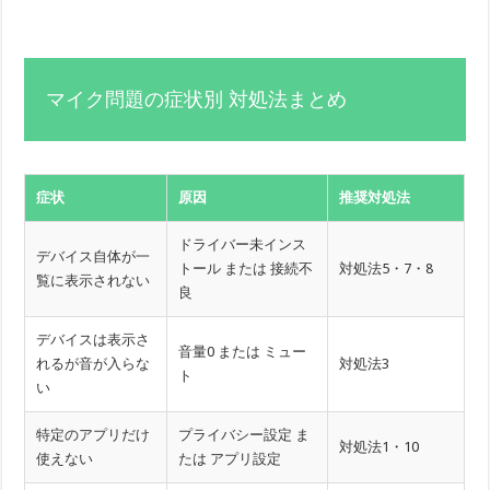
マイク問題の症状別 対処法まとめ
症状
原因
推奨対処法
ドライバー未インス
デバイス自体が一
トール または 接続不
対処法5・7・8
覧に表示されない
良
デバイスは表示さ
音量0 または ミュー
れるが音が入らな
対処法3
ト
い
特定のアプリだけ
プライバシー設定 ま
対処法1・10
使えない
たは アプリ設定