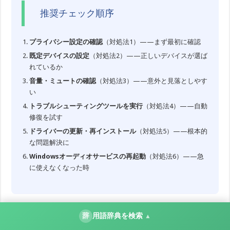
推奨チェック順序
プライバシー設定の確認
（対処法1）——まず最初に確認
既定デバイスの設定
（対処法2）——正しいデバイスが選ば
れているか
音量・ミュートの確認
（対処法3）——意外と見落としやす
い
トラブルシューティングツールを実行
（対処法4）——自動
修復を試す
ドライバーの更新・再インストール
（対処法5）——根本的
な問題解決に
Windowsオーディオサービスの再起動
（対処法6）——急
に使えなくなった時
この記事の手順を一つずつ試していけば、ほとんどのケー
辞
用語辞典を検索
▲
スでマイク問題を解決できます。もしすべての対処法を試