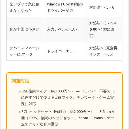
全アプリで急に使
Windows Update後の
対処法4・5・6
えなくなった
ドライバー変更
対処法3（レベル
音が非常に小さい
入力レベルが低い
を80〜100に設
定）
デバイスマネージ
対処法5（完全再
ドライバーエラー
ャーに!マーク
インストール）
関連商品
USB接続マイク（約3,000円〜）
— ドライバー不要でPC
に差すだけで使えるUSBマイク。テレワーク・ゲーム実
況に対応
PC用ヘッドセット 4極対応（約2,000円〜）
— 3.5mm 4
極（TRRS）接続のヘッドセット。Zoom・Teams・ゲー
ムでクリアな音声通話