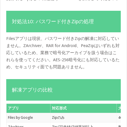
対処法10: パスワード付きZipの処理
Filesアプリは現状、パスワード付きZipの解凍に対応してい
ません。ZArchiver、RAR for Android、PeaZipはいずれも対
応しているため、業務で暗号化アーカイブを扱う場合はこ
れらを使ってください。AES-256暗号化にも対応しているた
め、セキュリティ面でも問題ありません。
解凍アプリの比較
アプリ
対応形式
大容
Files by Google
Zipのみ
4GB
ZArchiver
Zip/7Z/RAR/TAR等30以上
無制