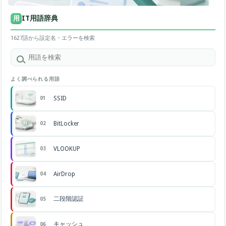
IT用語辞典
用
1627語から設定名・エラーを検索
よく調べられる用語
SSID
01
BitLocker
02
VLOOKUP
03
AirDrop
04
二段階認証
05
キャッシュ
06