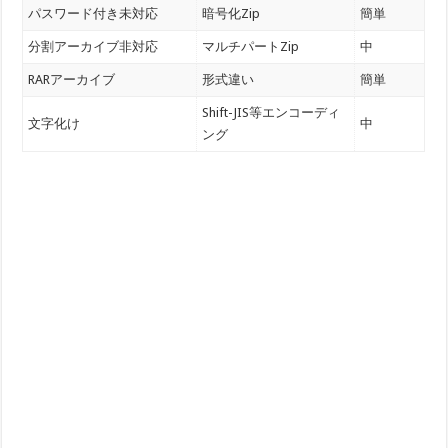
パスワード付き未対応
暗号化Zip
簡単
分割アーカイブ非対応
マルチパートZip
中
RARアーカイブ
形式違い
簡単
Shift-JIS等エンコーディ
文字化け
中
ング