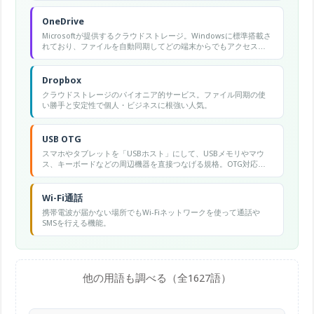
OneDrive
Microsoftが提供するクラウドストレージ。Windowsに標準搭載さ
れており、ファイルを自動同期してどの端末からでもアクセスで
きる。
Dropbox
クラウドストレージのパイオニア的サービス。ファイル同期の使
い勝手と安定性で個人・ビジネスに根強い人気。
USB OTG
スマホやタブレットを「USBホスト」にして、USBメモリやマウ
ス、キーボードなどの周辺機器を直接つなげる規格。OTG対応の
ケーブルやアダプタを使う。
Wi-Fi通話
携帯電波が届かない場所でもWi-Fiネットワークを使って通話や
SMSを行える機能。
他の用語も調べる（全1627語）