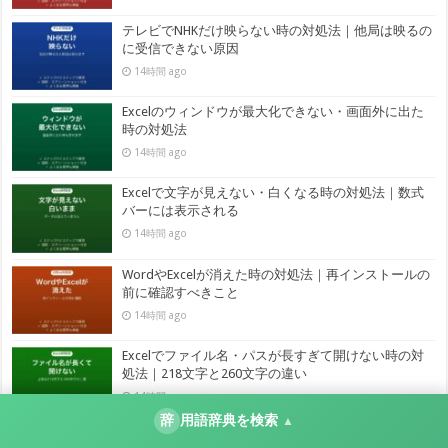
テレビでNHKだけ映らない時の対処法｜他局は映るの
に受信できない原因
14時間 ago
Excelのウィンドウが最大化できない・画面外に出た
時の対処法
14時間 ago
Excelで文字が見えない・白くなる時の対処法｜数式
バーには表示される
14時間 ago
WordやExcelが消えた時の対処法｜再インストールの
前に確認すべきこと
14時間 ago
Excelでファイル名・パスが長すぎて開けない時の対
処法｜218文字と260文字の違い
14時間 ago
辞
用語辞典を検索
▲
Outlookでメールが表示されないのに検索すると出て