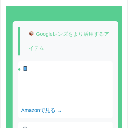
Googleレンズをより活用するア
イテム
スマートフォン用マクロレンズ
〜
約2,500円
Googleレンズで小さなテキストや植
物の詳細を撮影する接写レンズ
Amazonで見る →