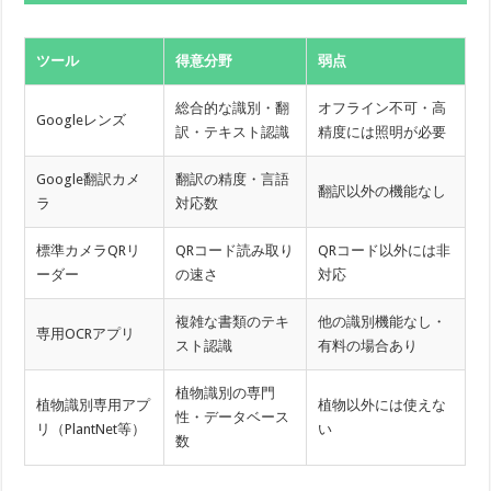
ツール
得意分野
弱点
総合的な識別・翻
オフライン不可・高
Googleレンズ
訳・テキスト認識
精度には照明が必要
Google翻訳カメ
翻訳の精度・言語
翻訳以外の機能なし
ラ
対応数
標準カメラQRリ
QRコード読み取り
QRコード以外には非
ーダー
の速さ
対応
複雑な書類のテキ
他の識別機能なし・
専用OCRアプリ
スト認識
有料の場合あり
植物識別の専門
植物識別専用アプ
植物以外には使えな
性・データベース
リ（PlantNet等）
い
数