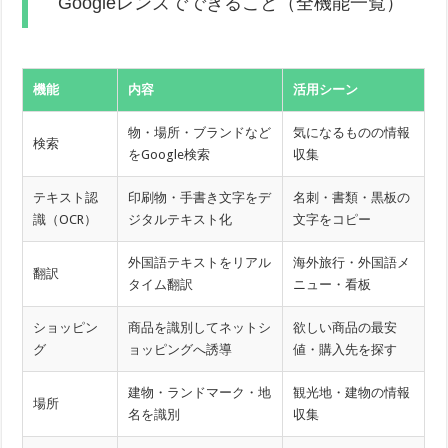
Googleレンズでできること（全機能一覧）
機能
内容
活用シーン
物・場所・ブランドなど
気になるものの情報
検索
をGoogle検索
収集
テキスト認
印刷物・手書き文字をデ
名刺・書類・黒板の
識（OCR）
ジタルテキスト化
文字をコピー
外国語テキストをリアル
海外旅行・外国語メ
翻訳
タイム翻訳
ニュー・看板
ショッピン
商品を識別してネットシ
欲しい商品の最安
グ
ョッピングへ誘導
値・購入先を探す
建物・ランドマーク・地
観光地・建物の情報
場所
名を識別
収集