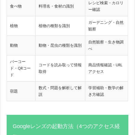
レシピ検索・カロリ
食べ物
料理名・食材の識別
ー確認
ガーデニング・自然
植物
植物の種類を識別
観察
自然観察・生き物調
動物
動物・昆虫の種類を識別
べ
バーコー
コードを読み取って情報
商品情報確認・URL
ド・QRコー
取得
アクセス
ド
数式・問題を解析して解
学習補助・数学の解
宿題
説
き方確認
Googleレンズの起動方法（4つのアクセス経