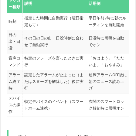
トリガ
説明
活用例
ー種類
指定した時間に自動実行（曜日指
平日午前7時に朝のル
時刻
定も可）
ーティンを自動開始
日の
その日の日の出・日没時刻に合わ
日没時に照明を自動
出・日
せて自動実行
でオン
没
音声コ
特定のフレーズを言ったときに実
「おはよう」「ただ
マンド
行
いま」「おやすみ」
アラー
設定したアラームが止まった（ま
起床アラームOFF後に
ム終了
たはスヌーズを解除した）後に実
朝のニュース読み上
時
行
げ
デバイ
特定デバイスのイベント（スマー
玄関のスマートロッ
スの操
トホーム連携）
ク解錠時に照明オン
作