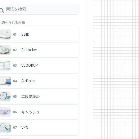
く調べられる用語
SSID
01
BitLocker
02
VLOOKUP
03
AirDrop
04
二段階認証
05
キャッシュ
06
VPN
07