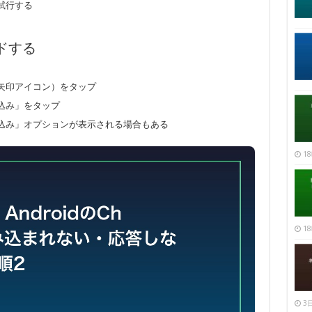
試行する
ードする
矢印アイコン）をタップ
込み」をタップ
込み」オプションが表示される場合もある
18
18
3日