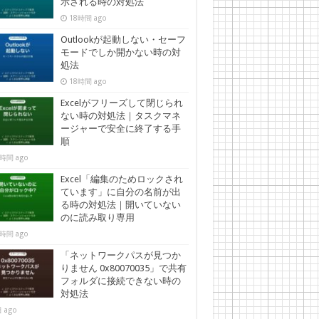
示される時の対処法
18時間 ago
Outlookが起動しない・セーフ
モードでしか開かない時の対
処法
18時間 ago
Excelがフリーズして閉じられ
ない時の対処法｜タスクマネ
ージャーで安全に終了する手
順
時間 ago
Excel「編集のためロックされ
ています」に自分の名前が出
る時の対処法｜開いていない
のに読み取り専用
時間 ago
「ネットワークパスが見つか
りません 0x80070035」で共有
フォルダに接続できない時の
対処法
 ago