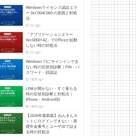
Windowsライセンス認証エラ
ー 0xC004C060 の原因と対処
法
3日 ago
「アプリケーションエラー
0xc0000142」でOfficeが起動
しない時の対処法
3日 ago
Windows 11にサインインでき
ない時の症状別診断｜PIN・パ
スワード・顔認証
1週間 ago
LINEが開かない・すぐ落ちる
時の症状別診断と対処法｜
iPhone・Android別
1週間 ago
【2026年最新版】ねんきんネ
ットにログインできない・基
礎年金番号とユーザIDで詰ま
る時の対処法