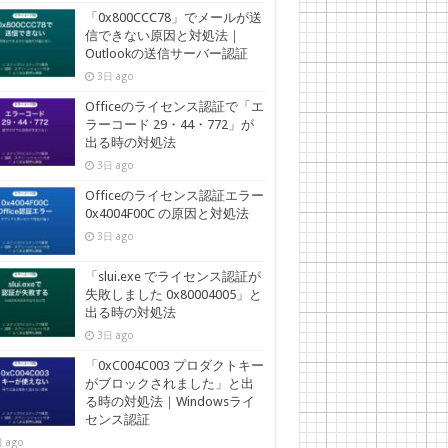
「0x800CCC78」でメールが送
信できない原因と対処法｜
Outlookの送信サーバー認証
3日 ago
Officeのライセンス認証で「エ
ラーコード 29・44・772」が
出る時の対処法
3日 ago
Officeのライセンス認証エラー
0x4004F00C の原因と対処法
3日 ago
「slui.exe でライセンス認証が
失敗しました 0x80004005」と
出る時の対処法
3日 ago
「0xC004C003 プロダクトキー
がブロックされました」と出
る時の対処法｜Windowsライ
センス認証
 ago