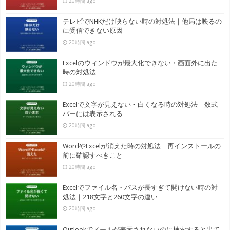
20時間 ago
テレビでNHKだけ映らない時の対処法｜他局は映るの
に受信できない原因
20時間 ago
Excelのウィンドウが最大化できない・画面外に出た
時の対処法
20時間 ago
Excelで文字が見えない・白くなる時の対処法｜数式
バーには表示される
20時間 ago
WordやExcelが消えた時の対処法｜再インストールの
前に確認すべきこと
20時間 ago
Excelでファイル名・パスが長すぎて開けない時の対
処法｜218文字と260文字の違い
20時間 ago
Outlookでメールが表示されないのに検索すると出て