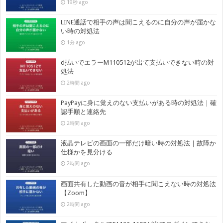
19秒 ago
LINE通話で相手の声は聞こえるのに自分の声が届かな
い時の対処法
1分 ago
d払いでエラーM110512が出て支払いできない時の対
処法
2時間 ago
PayPayに身に覚えのない支払いがある時の対処法｜確
認手順と連絡先
2時間 ago
液晶テレビの画面の一部だけ暗い時の対処法｜故障か
仕様かを見分ける
2時間 ago
画面共有した動画の音が相手に聞こえない時の対処法
【Zoom】
2時間 ago