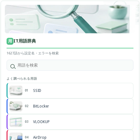
IT用語辞典
用
1627語から設定名・エラーを検索
よく調べられる用語
SSID
01
BitLocker
02
VLOOKUP
03
AirDrop
04