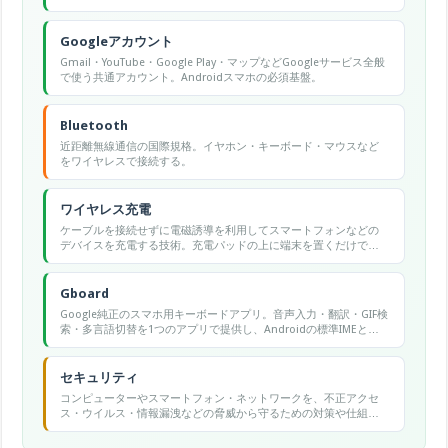
Googleアカウント
Gmail・YouTube・Google Play・マップなどGoogleサービス全般
で使う共通アカウント。Androidスマホの必須基盤。
Bluetooth
近距離無線通信の国際規格。イヤホン・キーボード・マウスなど
をワイヤレスで接続する。
ワイヤレス充電
ケーブルを接続せずに電磁誘導を利用してスマートフォンなどの
デバイスを充電する技術。充電パッドの上に端末を置くだけで充
電が始まる。
Gboard
Google純正のスマホ用キーボードアプリ。音声入力・翻訳・GIF検
索・多言語切替を1つのアプリで提供し、Androidの標準IMEとし
ても使われる。
セキュリティ
コンピューターやスマートフォン・ネットワークを、不正アクセ
ス・ウイルス・情報漏洩などの脅威から守るための対策や仕組み
の総称。