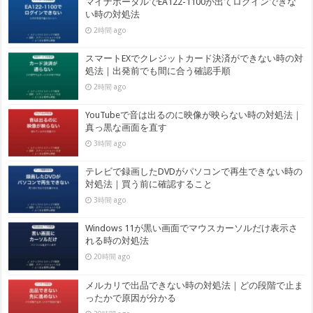
マイナポータルでEA122-1100が出てログインできな
い時の対処法
2時間 ago
スマートEXでクレジットカード決済ができない時の対
処法｜出発前でも間に合う確認手順
2時間 ago
YouTubeで音は出るのに映像が映らない時の対処法｜
真っ黒な画面を直す
3時間 ago
テレビで録画したDVDがパソコンで再生できない時の
対処法｜買う前に確認すること
3時間 ago
Windows 11が黒い画面でマウスカーソルだけ表示さ
れる時の対処法
20時間 ago
メルカリで出品できない時の対処法｜どの段階で止ま
ったかで原因が分かる