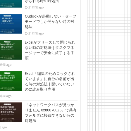
示される時の対処法
21時間 ago
Outlookが起動しない・セーフ
モードでしか開かない時の対
処法
21時間 ago
Excelがフリーズして閉じられ
ない時の対処法｜タスクマネ
ージャーで安全に終了する手
順
時間 ago
Excel「編集のためロックされ
ています」に自分の名前が出
る時の対処法｜開いていない
のに読み取り専用
時間 ago
「ネットワークパスが見つか
りません 0x80070035」で共有
フォルダに接続できない時の
対処法
 ago