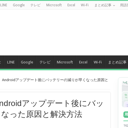
LINE
Google
テレビ
Microsoft
Excel
Wi-Fi
まとめ記事
用語
c
LINE
Google
テレビ
Microsoft
Excel
Wi-Fi
まとめ記事
版】Androidアップデート後にバッテリーの減りが早くなった原因と
ndroidアップデート後にバッ
くなった原因と解決方法
1