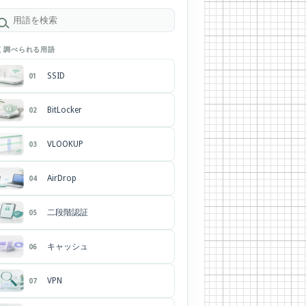
く調べられる用語
SSID
01
BitLocker
02
VLOOKUP
03
AirDrop
04
二段階認証
05
キャッシュ
06
VPN
07