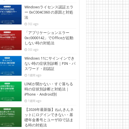
Windowsライセンス認証エラ
ー 0xC004C060 の原因と対処
法
3日 ago
「アプリケーションエラー
0xc0000142」でOfficeが起動
しない時の対処法
3日 ago
Windows 11にサインインでき
ない時の症状別診断｜PIN・パ
スワード・顔認証
1週間 ago
LINEが開かない・すぐ落ちる
時の症状別診断と対処法｜
iPhone・Android別
1週間 ago
【2026年最新版】ねんきんネ
ットにログインできない・基
礎年金番号とユーザIDで詰ま
る時の対処法