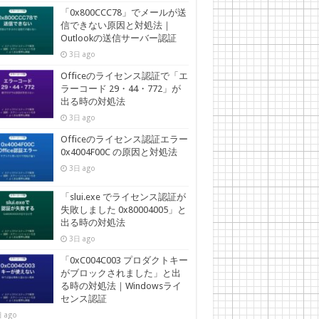
「0x800CCC78」でメールが送
信できない原因と対処法｜
Outlookの送信サーバー認証
3日 ago
Officeのライセンス認証で「エ
ラーコード 29・44・772」が
出る時の対処法
3日 ago
Officeのライセンス認証エラー
0x4004F00C の原因と対処法
3日 ago
「slui.exe でライセンス認証が
失敗しました 0x80004005」と
出る時の対処法
3日 ago
「0xC004C003 プロダクトキー
がブロックされました」と出
る時の対処法｜Windowsライ
センス認証
 ago