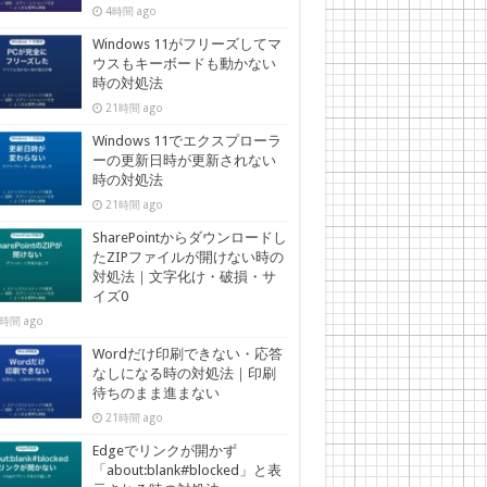
4時間 ago
Windows 11がフリーズしてマ
ウスもキーボードも動かない
時の対処法
21時間 ago
Windows 11でエクスプローラ
ーの更新日時が更新されない
時の対処法
21時間 ago
SharePointからダウンロードし
たZIPファイルが開けない時の
対処法｜文字化け・破損・サ
イズ0
時間 ago
Wordだけ印刷できない・応答
なしになる時の対処法｜印刷
待ちのまま進まない
21時間 ago
Edgeでリンクが開かず
「about:blank#blocked」と表