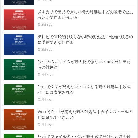
メルカリで出品できない時の対処法｜どの段階で止ま
ったかで原因が分かる
2日 ago
テレビでNHKだけ映らない時の対処法｜他局は映るの
に受信できない原因
2日 ago
Excelのウィンドウが最大化できない・画面外に出た
時の対処法
2日 ago
Excelで文字が見えない・白くなる時の対処法｜数式
バーには表示される
2日 ago
WordやExcelが消えた時の対処法｜再インストールの
前に確認すべきこと
2日 ago
Excelでファイル名・パスが長すぎて開けない時の対