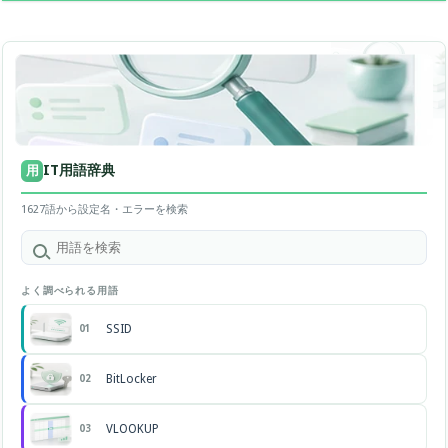
IT用語辞典
用
1627語から設定名・エラーを検索
よく調べられる用語
SSID
01
BitLocker
02
VLOOKUP
03