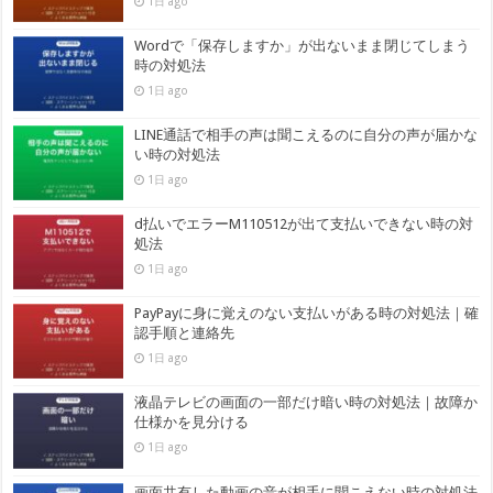
1日 ago
Wordで「保存しますか」が出ないまま閉じてしまう
時の対処法
1日 ago
LINE通話で相手の声は聞こえるのに自分の声が届かな
い時の対処法
1日 ago
d払いでエラーM110512が出て支払いできない時の対
処法
1日 ago
PayPayに身に覚えのない支払いがある時の対処法｜確
認手順と連絡先
1日 ago
液晶テレビの画面の一部だけ暗い時の対処法｜故障か
仕様かを見分ける
1日 ago
画面共有した動画の音が相手に聞こえない時の対処法