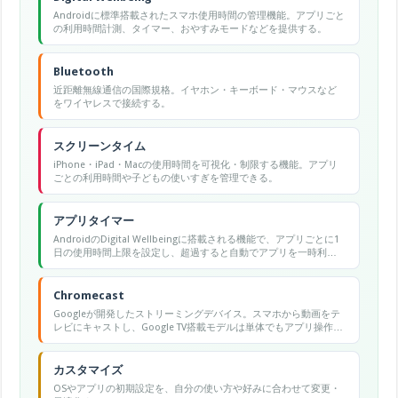
Androidに標準搭載されたスマホ使用時間の管理機能。アプリごと
の利用時間計測、タイマー、おやすみモードなどを提供する。
Bluetooth
近距離無線通信の国際規格。イヤホン・キーボード・マウスなど
をワイヤレスで接続する。
スクリーンタイム
iPhone・iPad・Macの使用時間を可視化・制限する機能。アプリ
ごとの利用時間や子どもの使いすぎを管理できる。
アプリタイマー
AndroidのDigital Wellbeingに搭載される機能で、アプリごとに1
日の使用時間上限を設定し、超過すると自動でアプリを一時利用
不可にします。
Chromecast
Googleが開発したストリーミングデバイス。スマホから動画をテ
レビにキャストし、Google TV搭載モデルは単体でもアプリ操作で
きる。
カスタマイズ
OSやアプリの初期設定を、自分の使い方や好みに合わせて変更・