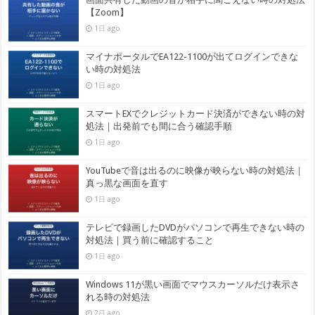
【Zoom】
1日 ago
マイナポータルでEA122-1100が出てログインできな
い時の対処法
1日 ago
スマートEXでクレジットカード決済ができない時の対
処法｜出発前でも間に合う確認手順
1日 ago
YouTubeで音は出るのに映像が映らない時の対処法｜
真っ黒な画面を直す
1日 ago
テレビで録画したDVDがパソコンで再生できない時の
対処法｜買う前に確認すること
1日 ago
Windows 11が黒い画面でマウスカーソルだけ表示さ
れる時の対処法
2日 ago