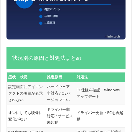
状況別の原因と対処法まとめ
症状・状況
推定原因
対処法
設定画面にアイコン
ハードウェア
PC仕様を確認・Windows
タクトの項目が表示
非対応 / OSバ
アップデート
されない
ージョン古い
ドライバー非
オンにしても映像に
ドライバー更新・PCを再起
対応 / サービス
変化がない
動
未起動