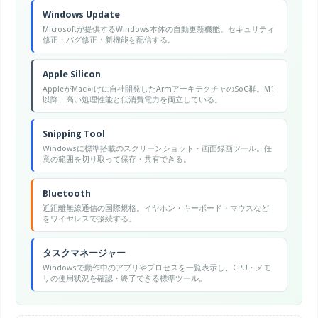
Windows Update
Microsoftが提供するWindows本体の自動更新機能。セキュリティ
修正・バグ修正・新機能を配信する。
Apple Silicon
AppleがMac向けに自社開発したArmアーキテクチャのSoC群。M1
以降、高い処理性能と低消費電力を両立している。
Snipping Tool
Windowsに標準搭載のスクリーンショット・画面録画ツール。任
意の範囲を切り取って保存・共有できる。
Bluetooth
近距離無線通信の国際規格。イヤホン・キーボード・マウスなど
をワイヤレスで接続する。
タスクマネージャー
Windowsで動作中のアプリやプロセスを一覧表示し、CPU・メモ
リの使用状況を確認・終了できる標準ツール。