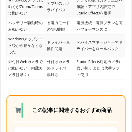
Windowsカメラでは
アプリの仮想カメラ設定を
アプリのカメ
動くがZoom/Teams
確認・アプリ内設定で
ラバイパス
で動かない
Studio Effectsを選択
バッテリー駆動時の
省電力モード
電源接続・電源プランを高
み動かない
のNPU制限
パフォーマンスに
Windowsアップデー
ドライバー互
デバイスマネージャーでド
ト後から動かなくな
換性問題
ライバーをロールバック
った
外付けWebカメラで
外付けカメラ
Studio Effects対応カメラに
は動かない（内蔵カ
のドライバー
買い替え または代替ソフ
メラは動く）
非対応
ト使用
この記事に関連するおすすめ商品