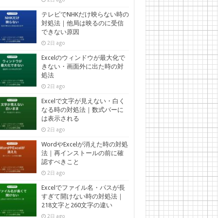
テレビでNHKだけ映らない時の
対処法｜他局は映るのに受信
できない原因
2日 ago
Excelのウィンドウが最大化で
きない・画面外に出た時の対
処法
2日 ago
Excelで文字が見えない・白く
なる時の対処法｜数式バーに
は表示される
2日 ago
WordやExcelが消えた時の対処
法｜再インストールの前に確
認すべきこと
2日 ago
Excelでファイル名・パスが長
すぎて開けない時の対処法｜
218文字と260文字の違い
2日 ago