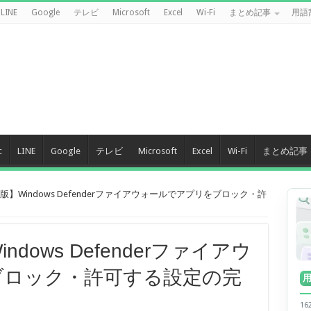
LINE
Google
テレビ
Microsoft
Excel
Wi-Fi
まとめ記事
用語
c
LINE
Google
テレビ
Microsoft
Excel
Wi-Fi
まとめ記事
新版】Windows Defenderファイアウォールでアプリをブロック・許
ndows Defenderファイアウ
ブロック・許可する設定の完
1