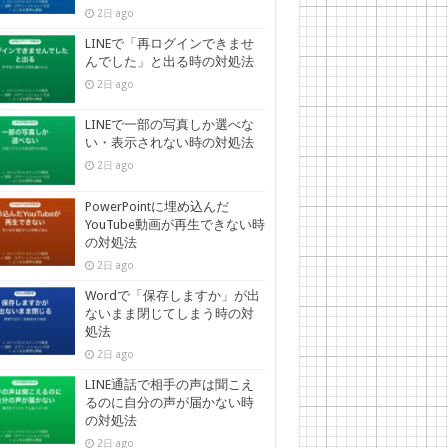
2日 ago
LINEで「再ログインできませ
んでした」と出る時の対処法
2日 ago
LINEで一部の写真しか選べな
い・表示されない時の対処法
2日 ago
PowerPointに埋め込んだ
YouTube動画が再生できない時
の対処法
2日 ago
Wordで「保存しますか」が出
ないまま閉じてしまう時の対
処法
2日 ago
LINE通話で相手の声は聞こえ
るのに自分の声が届かない時
の対処法
2日 ago