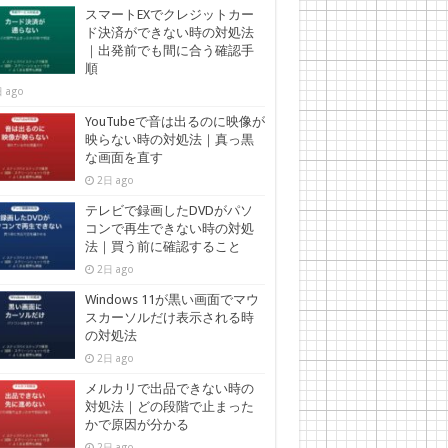
スマートEXでクレジットカー
ド決済ができない時の対処法
｜出発前でも間に合う確認手
順
 ago
YouTubeで音は出るのに映像が
映らない時の対処法｜真っ黒
な画面を直す
2日 ago
テレビで録画したDVDがパソ
コンで再生できない時の対処
法｜買う前に確認すること
2日 ago
Windows 11が黒い画面でマウ
スカーソルだけ表示される時
の対処法
2日 ago
メルカリで出品できない時の
対処法｜どの段階で止まった
かで原因が分かる
2日 ago