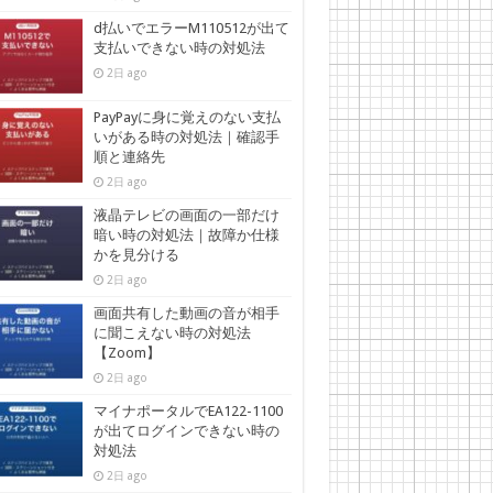
d払いでエラーM110512が出て
支払いできない時の対処法
2日 ago
PayPayに身に覚えのない支払
いがある時の対処法｜確認手
順と連絡先
2日 ago
液晶テレビの画面の一部だけ
暗い時の対処法｜故障か仕様
かを見分ける
2日 ago
画面共有した動画の音が相手
に聞こえない時の対処法
【Zoom】
2日 ago
マイナポータルでEA122-1100
が出てログインできない時の
対処法
2日 ago