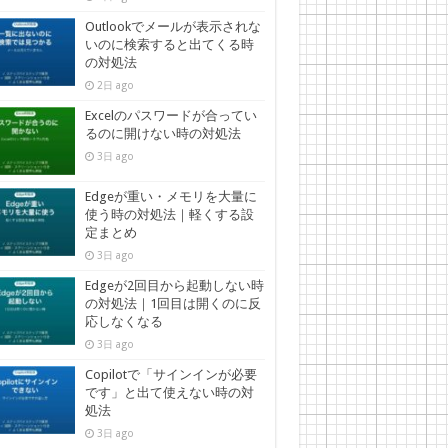
Outlookでメールが表示されな
いのに検索すると出てくる時
の対処法
2日 ago
Excelのパスワードが合ってい
るのに開けない時の対処法
3日 ago
Edgeが重い・メモリを大量に
使う時の対処法｜軽くする設
定まとめ
3日 ago
Edgeが2回目から起動しない時
の対処法｜1回目は開くのに反
応しなくなる
3日 ago
Copilotで「サインインが必要
です」と出て使えない時の対
処法
3日 ago