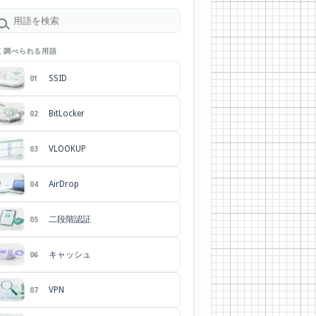
く調べられる用語
SSID
01
BitLocker
02
VLOOKUP
03
AirDrop
04
二段階認証
05
キャッシュ
06
VPN
07