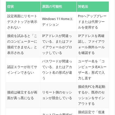
症状
原因の可能性
対処法
設定画面にリモート
Proへアップグレー
Windows 11 Homeエ
デスクトップが表示
ドまたは代替ツー
ディション
されない
ルを使用する
接続を試みると「こ
IPアドレスが間違っ
IPアドレスを再確
のコンピューターに
ている、またはファ
認し、ファイアウ
接続できません」と
イアウォールがブロ
ォール例外ルール
表示される
ックしている
を確認する
パスワードが間違っ
ユーザー名を「コ
認証エラーが出てサ
ている、またはアカ
ンピュータ名¥ユー
インインできない
ウント名の形式が違
ザー名」形式で入
う
力し直す
接続先PCを再起動
接続は確立するが画
リモート側のセッシ
するか、既存のセ
面が真っ黒になる
ョンが競合している
ッションをサイン
アウトする
接続設定で「低速
ネットワーク帯域が