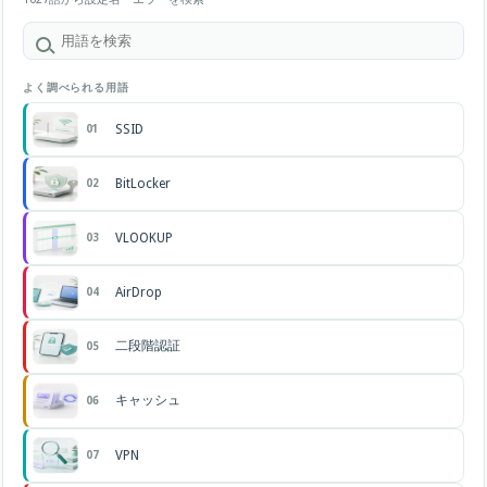
よく調べられる用語
SSID
01
BitLocker
02
VLOOKUP
03
AirDrop
04
二段階認証
05
キャッシュ
06
VPN
07