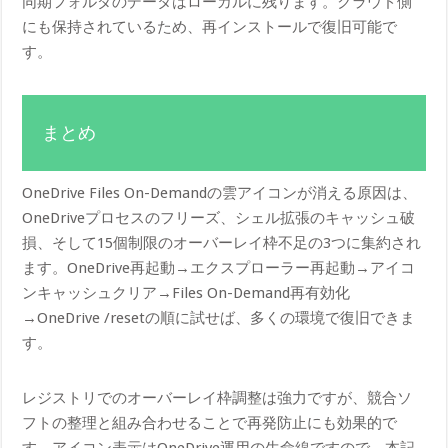
同期フォルダのデータはローカルに残ります。クラウド側
にも保持されているため、再インストールで復旧可能で
す。
まとめ
OneDrive Files On-Demandの雲アイコンが消える原因は、
OneDriveプロセスのフリーズ、シェル拡張のキャッシュ破
損、そして15個制限のオーバーレイ枠不足の3つに集約され
ます。OneDrive再起動→エクスプローラー再起動→アイコ
ンキャッシュクリア→Files On-Demand再有効化
→OneDrive /resetの順に試せば、多くの環境で復旧できま
す。
レジストリでのオーバーレイ枠調整は強力ですが、競合ソ
フトの整理と組み合わせることで再発防止にも効果的で
す。アイコン表示はOneDrive運用の生命線ですので、本記