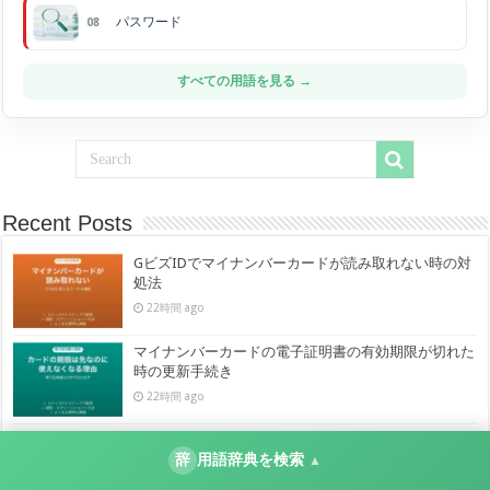
パスワード
08
すべての用語を見る →
Recent Posts
GビズIDでマイナンバーカードが読み取れない時の対
処法
22時間 ago
マイナンバーカードの電子証明書の有効期限が切れた
時の更新手続き
22時間 ago
マイナポータルにパソコンからログインできない・拡
辞
用語辞典を検索
張機能が入らない時の対処法
▲
22時間 ago