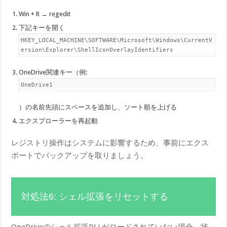
Win + R → regedit
下記キーを開く
HKEY_LOCAL_MACHINE\SOFTWARE\Microsoft\Windows\CurrentV
ersion\Explorer\ShellIconOverlayIdentifiers
OneDrive関連キー（例:
OneDrive1
）の名前先頭にスペースを追加し、ソート順を上げる
エクスプローラーを再起動
レジストリ操作はシステムに影響するため、事前にエクス
ポートでバックアップを取りましょう。
対処法6: シェル拡張をリセットする
OneDriveのシェル拡張DLLがロードされていない場合、状