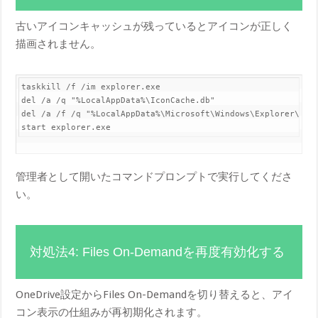
古いアイコンキャッシュが残っているとアイコンが正しく
描画されません。
taskkill /f /im explorer.exe

del /a /q "%LocalAppData%\IconCache.db"

del /a /f /q "%LocalAppData%\Microsoft\Windows\Explorer\icon
管理者として開いたコマンドプロンプトで実行してくださ
い。
対処法4: Files On-Demandを再度有効化する
OneDrive設定からFiles On-Demandを切り替えると、アイ
コン表示の仕組みが再初期化されます。