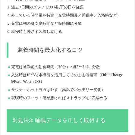
過去7日間のグラフで90%以下の日を確認
外している時間帯を特定（充電時間帯／睡眠中／入浴時など）
充電は朝の身支度時間など短時間に分散
就寝時も外さず装着し続ける
装着時間を最大化するコツ
充電は通勤前の朝食時間（30分）×週2〜3回に分散
入浴時はIPX8防水機能を活用してそのまま装着可（Fitbit Charge
6/Pixel Watch 2/3）
サウナ・ホットヨガは外す（高温でバッテリー劣化）
就寝時のフィット感が悪ければストラップを1穴緩める
対処法3: 睡眠データを正しく取得する