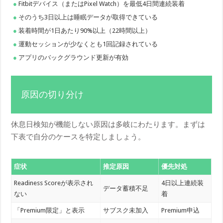
Fitbitデバイス（またはPixel Watch）を最低4日間連続装着
そのうち3日以上は睡眠データが取得できている
装着時間が1日あたり90%以上（22時間以上）
運動セッションが少なくとも1回記録されている
アプリのバックグラウンド更新が有効
原因の切り分け
休息日検知が機能しない原因は多岐にわたります。まずは
下表で自分のケースを特定しましょう。
症状
推定原因
優先対処
Readiness Scoreが表示され
4日以上連続装
データ蓄積不足
ない
着
「Premium限定」と表示
サブスク未加入
Premium申込