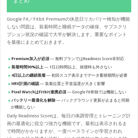
まとめ
Google Fit／Fitbit Premiumの休息日リカバリー検知が機能
しない問題は、装着時間と睡眠データの確保、サブスクリ
プション状況の確認で大半が解決します。重要なポイント
を最後にまとめておきます。
Premium加入が必須
― 無料プランではReadiness Score非対応
装着時間90%以上
― 1日22時間以上、就寝時も外さない
4日以上の継続装着
― 初回スコア表示までデータ蓄積期間が必要
HRV計測の確認
― 装着位置と手首温度が大きく影響
Pixel WatchはFitbit連携必須
― Google Fit単独では機能しない
バッテリー最適化を解除
― バックグラウンド更新が止まると同期
が機能しない
Daily Readiness Scoreは、毎日の体調管理とトレーニング計
画の最適化に役立つ強力な機能です。最初は表示されるま
で時間がかかりますが、一度ベースラインが学習されれ