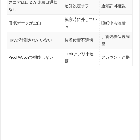
スコアは出るが休息日通知
通知設定オフ
通知許可確認
なし
就寝時に外してい
睡眠データが空白
睡眠中も装着
る
手首装着位置調
HRVが計測されていない
装着位置不適切
整
Fitbitアプリ未連
Pixel Watchで機能しない
アカウント連携
携