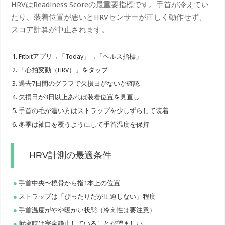
HRVはReadiness Scoreの最重要指標です。手首が冷えてい
たり、装着位置が悪いとHRVセンサーが正しく動作せず、
スコア計算が中止されます。
Fitbitアプリ→「Today」→「ヘルス指標」
「心拍変動（HRV）」をタップ
過去7日間のグラフで欠損日がないか確認
欠損日が3日以上あれば装着位置を見直し
手首の毛が濃い方はストラップを少しずらして装着
冬季は袖口を覆うようにして手首温度を保持
HRV計測の最適条件
手首中央〜橈骨から指1本上の位置
ストラップは「ぴったりだが圧迫しない」程度
手首温度がやや暖かい状態（冷え性は要注意）
就寝時は完全静止していることが望ましい