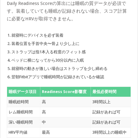
Daily Readiness Scoreの算出には睡眠の質データが必須で
す。装着していても睡眠が記録されない場合、スコア計算
に必要なHRVが取得できません。
就寝時にデバイスを必ず装着
装着位置を手首中央〜骨より少し上に
ストラップは指1本入る程度のフィット感
ベッドに横になってから30分以内に入眠
就寝時の動きが激しい場合はストラップを少し締める
翌朝Fitbitアプリで睡眠時間が記録されているか確認
睡眠データ項目
Readiness Score影響度
最低必要時間
睡眠総時間
高
3時間以上
レム睡眠時間
高
記録があれば可
深い睡眠時間
中
記録があれば可
HRV平均値
最高
3時間以上の睡眠中