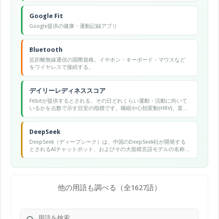
Google Fit
Google提供の健康・運動記録アプリ
Bluetooth
近距離無線通信の国際規格。イヤホン・キーボード・マウスなど
をワイヤレスで接続する。
デイリーレディネススコア
Fitbitが提供するとされる、その日どれくらい運動・活動に向いて
いるかを点数で示す目安の指標です。睡眠や心拍変動(HRV)、直近
の運動などをもとに算出され、Fitbitアプリで確認できるとされて
います。低い日は休養、高い日は運動の目安に使われる傾向があ
ります。
DeepSeek
DeepSeek（ディープシーク）は、中国のDeepSeek社が開発する
とされるAIチャットボット、およびその大規模言語モデルの名称で
す。質問への回答や文章の作成・要約、プログラミングの補助な
どができるとされ、Webやスマートフォンのアプリから無料で使
える範囲があるとされます。
他の用語も調べる（全1627語）