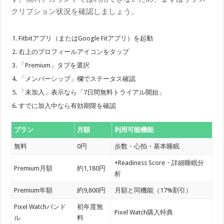
クリプション状況を確認しましょう。
Fitbitアプリ（またはGoogle Fitアプリ）を起動
右上のプロフィールアイコンをタップ
「Premium」タブを選択
「メンバーシップ」欄でステータス確認
「未加入」表示なら「7日間無料トライアル開始」
すでに加入中なら有効期限を確認
プラン
月額
利用可能機能
無料
0円
歩数・心拍・基本睡眠
+Readiness Score・詳細睡眠分
Premium月額
約1,180円
析
Premium年額
約9,800円
月額と同機能（17%割引）
Pixel Watchバンド
初年度無
Pixel Watch購入特典
ル
料