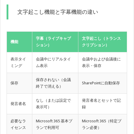
文字起こし機能と字幕機能の違い
字幕（ライブキャプ
文字起こし（トランス
機能
ション）
クリプション）
表示タイ
会議中にリアルタイ
会議中および会議後に
ミング
ム表示
表示・保存
保存されない（会議
保存
SharePointに自動保存
終了で消える）
なし（または設定で
発言者名とセットで記
発言者名
表示可）
録
必要なラ
Microsoft 365 基本プ
Microsoft 365（特定プ
イセンス
ランで利用可
ラン必要）