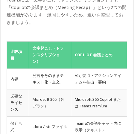
「Copilotの会議まとめ（Meeting Recap）」という2つの関
連機能があります。混同しやすいため、違いを整理してお
きましょう。
文字起こし（トラ
比較項
ンスクリプショ
COPILOT 会議まとめ
目
ン）
発言をそのままテ
AIが要点・アクションアイ
内容
キスト化（全文）
テムを抽出・要約
必要な
Microsoft 365（各
Microsoft 365 Copilot また
ライセ
プラン）
は Teams Premium
ンス
保存形
Teamsの会議チャット内に
.docx / .vtt ファイル
式
表示（テキスト）