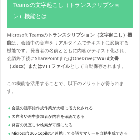
Teamsの文字起こし（トランスクリプショ
ン）機能とは
Microsoft Teamsの
トランスクリプション（文字起こし）機
能
は、会議中の音声をリアルタイムでテキストに変換する
機能です。発言者の名前とともに内容がテキスト化され、
会議終了後にSharePointまたはOneDriveに
Word文書
（.docx）またはVTTファイル
として自動保存されます。
この機能を活用することで、以下のメリットが得られま
す。
会議の議事録作成作業が大幅に省力化される
欠席者や途中参加者が内容を確認できる
発言の見直しや検索が可能になる
Microsoft 365 Copilotと連携して会議サマリーを自動生成できる