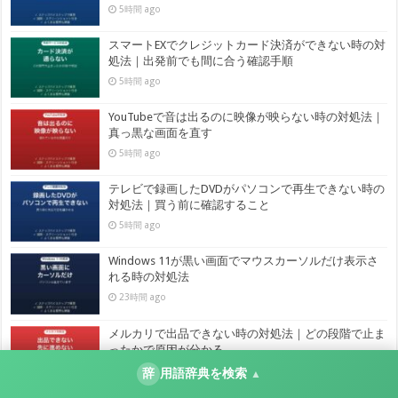
5時間 ago
スマートEXでクレジットカード決済ができない時の対
処法｜出発前でも間に合う確認手順
5時間 ago
YouTubeで音は出るのに映像が映らない時の対処法｜
真っ黒な画面を直す
5時間 ago
テレビで録画したDVDがパソコンで再生できない時の
対処法｜買う前に確認すること
5時間 ago
Windows 11が黒い画面でマウスカーソルだけ表示さ
れる時の対処法
23時間 ago
メルカリで出品できない時の対処法｜どの段階で止ま
ったかで原因が分かる
23時間 ago
辞
用語辞典を検索
▲