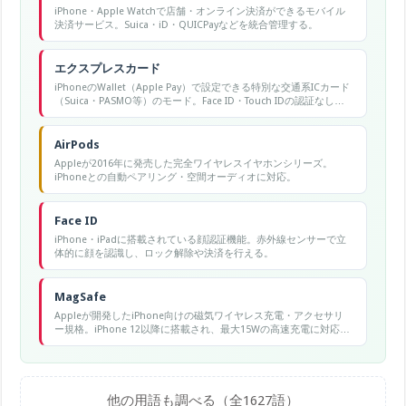
iPhone・Apple Watchで店舗・オンライン決済ができるモバイル
決済サービス。Suica・iD・QUICPayなどを統合管理する。
エクスプレスカード
iPhoneのWallet（Apple Pay）で設定できる特別な交通系ICカード
（Suica・PASMO等）のモード。Face ID・Touch IDの認証なし
で、iPhoneをかざすだけで改札・バス・コンビニで使えます。電
源OFFや低電力モードでも一定時間使用可能です。
AirPods
Appleが2016年に発売した完全ワイヤレスイヤホンシリーズ。
iPhoneとの自動ペアリング・空間オーディオに対応。
Face ID
iPhone・iPadに搭載されている顔認証機能。赤外線センサーで立
体的に顔を認識し、ロック解除や決済を行える。
MagSafe
Appleが開発したiPhone向けの磁気ワイヤレス充電・アクセサリ
ー規格。iPhone 12以降に搭載され、最大15Wの高速充電に対応す
る。
他の用語も調べる（全1627語）