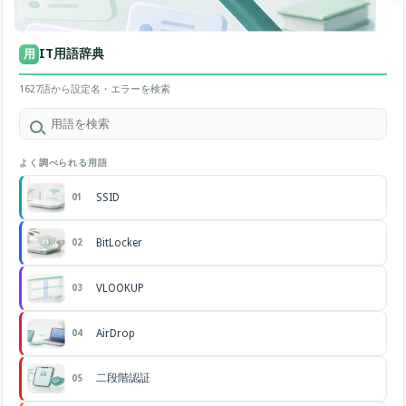
IT用語辞典
用
1627語から設定名・エラーを検索
よく調べられる用語
SSID
01
BitLocker
02
VLOOKUP
03
AirDrop
04
二段階認証
05