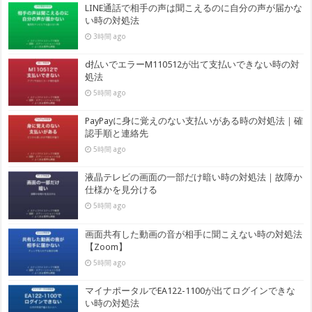
LINE通話で相手の声は聞こえるのに自分の声が届かな
い時の対処法
3時間 ago
d払いでエラーM110512が出て支払いできない時の対
処法
5時間 ago
PayPayに身に覚えのない支払いがある時の対処法｜確
認手順と連絡先
5時間 ago
液晶テレビの画面の一部だけ暗い時の対処法｜故障か
仕様かを見分ける
5時間 ago
画面共有した動画の音が相手に聞こえない時の対処法
【Zoom】
5時間 ago
マイナポータルでEA122-1100が出てログインできな
い時の対処法