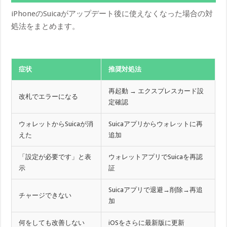
iPhoneのSuicaがアップデート後に使えなくなった場合の対
処法をまとめます。
症状
推奨対処法
再起動 → エクスプレスカード設
改札でエラーになる
定確認
ウォレットからSuicaが消
Suicaアプリからウォレットに再
えた
追加
「設定が必要です」と表
ウォレットアプリでSuicaを再認
示
証
Suicaアプリで退避→削除→再追
チャージできない
加
何をしても改善しない
iOSをさらに最新版に更新