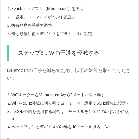
Sennheiserアプリ（Momentum）を開く
「設定」→「マルチポイント設定」
接続順序を手動で調整
最も頻繁に使うデバイスをプライマリに設定
ステップ5：WiFi干渉を軽減する
Bluetoothの干渉を減らすため、以下の対策を取ってくださ
い：
WiFiルーターをMomentum 4から3メートル以上離す
WiFiを5GHz帯域に切り替える（ルーター設定で5GHz優先に設定）
2.4GHz帯域を使用する場合は、チャネルを1, 6, 11のいずれかに設
定
ヘッドフォンとデバイスの距離を10メートル以内に保つ