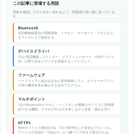
この記事に登場する用語
意味を確認してから本文へ戻れるよう、関連度が高い順に並べていま
す。
Bluetooth
近距離無線通信の国際規格。イヤホン・キーボード・マウスなど
をワイヤレスで接続する。
デバイスドライバ
OSと周辺機器（プリンター・グラフィックボード・USBデバイス
等）の間で命令とデータを変換するソフトウェア。
ファームウェア
ハードウェアに組み込まれた基本制御ソフト。ルーターやプリン
タ等の機器本体を動かす土台のプログラム。
マルチポイント
1台のBluetoothイヤホン・ヘッドホンが複数のデバイスに同時接
続できる機能。スマホとPCを行き来しながら音楽・通話を切り替
えられます。
HTTPS
Webサイトとの通信をSSL・TLSで暗号化した安全なプロトコル。
アドレスの先頭が『https://』かつ鍵マーク付きで表示される。