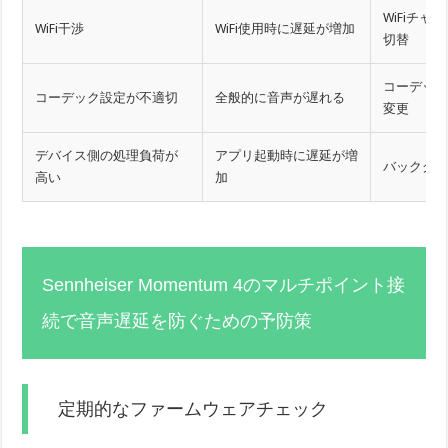
WiFiチャ
WiFi干渉
WiFi使用時に遅延が増加
切替
コーデックを
コーデック設定が不適切
全般的に音声が遅れる
変更
デバイス側の処理負荷が
アプリ起動時に遅延が増
バックグ
高い
加
Sennheiser Momentum 4のマルチポイント接
続で音声遅延を防ぐための予防策
定期的なファームウェアチェック