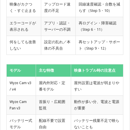
映像がカクつ
アップロード速
回線速度確認・台数を減
く・すぐ止まる
度の不足
らす（Step 5・10）
エラーコードが
アプリ・認証・
再ログイン・障害確認
表示される
サーバーの不調
（Step 6・11）
何をしても改善
設定の乱れ／本
再セットアップ・サポー
しない
体の不具合
ト（Step 9・12）
モデル
主な特徴
映像トラブル時の注意点
Wyze Cam v3
屋内外対応・定
屋外設置は電波が弱まりや
/ v4
番モデル
すい
Wyze Cam
首振り・広範囲
動作が多い分、電波と電源
Pan v3
監視
が重要
バッテリー式
配線不要で設置
バッテリー残量不足で映ら
モデル
自由
ないことも