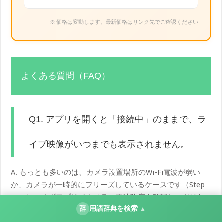
※ 価格は変動します。最新価格はリンク先でご確認ください
よくある質問（FAQ）
Q1. アプリを開くと「接続中」のままで、ラ
イブ映像がいつまでも表示されません。
A. もっとも多いのは、カメラ設置場所のWi-Fi電波が弱い
か、カメラが一時的にフリーズしているケースです（Step
1・3）。まずアプリでカメラの電波強度を確認し、弱けれ
辞
用語辞典を検索
ば設置場所をルーターに近づけてみてください。あわせて
▲
カメラの電源を一度抜いて再起動すると、フリーズが解消