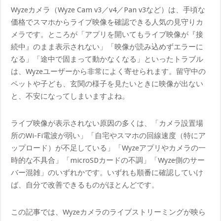
Wyzeカメラ（Wyze Cam v3／v4／Pan v3など）は、手頃な
価格でスマホからライブ映像を確認できる人気の見守りカ
メラです。ところが「アプリを開いてもライブ映像が『接
続中』のまま表示されない」「映像が読み込めずエラーに
なる」「途中で固まって動かなくなる」といったトラブル
は、Wyzeユーザーから非常によく寄せられます。留守中の
ペットや子ども、玄関の様子を見たいときに映像が出ない
と、不安になってしまいますよね。
ライブ映像が表示されない原因の多くは、「カメラ設置場
所のWi-Fi電波が弱い」「自宅やスマホの回線速度（特にア
ップロード）が不足している」「Wyzeアプリやカメラの一
時的な不具合」「microSDカードの不調」「Wyze側のサー
バー混雑」のいずれかです。いずれも順番に確認していけ
ば、自分で改善できるものがほとんどです。
この記事では、Wyzeカメラのライブストリーミングが映ら