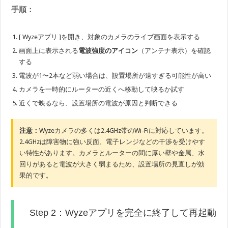
手順：
[ Wyzeアプリ ]を開き、対象のカメラのライブ画面を表示する
画面上に表示される
電波強度のアイコン
（アンテナ表示）を確認
する
電波が1〜2本など弱い場合は、設置場所が遠すぎる可能性が高い
カメラを一時的にルーターの近くへ移動して映るか試す
近くで映るなら、設置場所の電波が原因と判断できる
注意：
Wyzeカメラの多くは2.4GHz帯のWi-Fiに対応しています。
2.4GHzは障害物に強い反面、電子レンジなどの干渉を受けやす
い特性があります。カメラとルーターの間に厚い壁や金属、水
回りがあると電波が大きく弱まるため、設置場所の見直しが効
果的です。
Step 2：Wyzeアプリを完全に終了して再起動