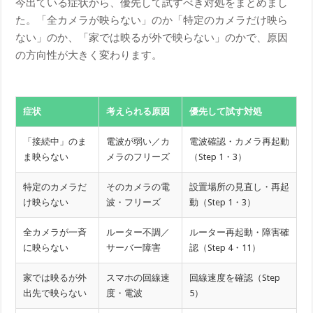
今出ている症状から、優先して試すべき対処をまとめまし
た。「全カメラが映らない」のか「特定のカメラだけ映ら
ない」のか、「家では映るが外で映らない」のかで、原因
の方向性が大きく変わります。
症状
考えられる原因
優先して試す対処
「接続中」のま
電波が弱い／カ
電波確認・カメラ再起動
ま映らない
メラのフリーズ
（Step 1・3）
特定のカメラだ
そのカメラの電
設置場所の見直し・再起
け映らない
波・フリーズ
動（Step 1・3）
全カメラが一斉
ルーター不調／
ルーター再起動・障害確
に映らない
サーバー障害
認（Step 4・11）
家では映るが外
スマホの回線速
回線速度を確認（Step
出先で映らない
度・電波
5）