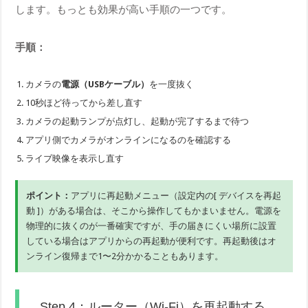
します。もっとも効果が高い手順の一つです。
手順：
カメラの
電源（USBケーブル）
を一度抜く
10秒ほど待ってから差し直す
カメラの起動ランプが点灯し、起動が完了するまで待つ
アプリ側でカメラがオンラインになるのを確認する
ライブ映像を表示し直す
ポイント：
アプリに再起動メニュー（設定内の[ デバイスを再起
動 ]）がある場合は、そこから操作してもかまいません。電源を
物理的に抜くのが一番確実ですが、手の届きにくい場所に設置
している場合はアプリからの再起動が便利です。再起動後はオ
ンライン復帰まで1〜2分かかることもあります。
Step 4：ルーター（Wi-Fi）を再起動する