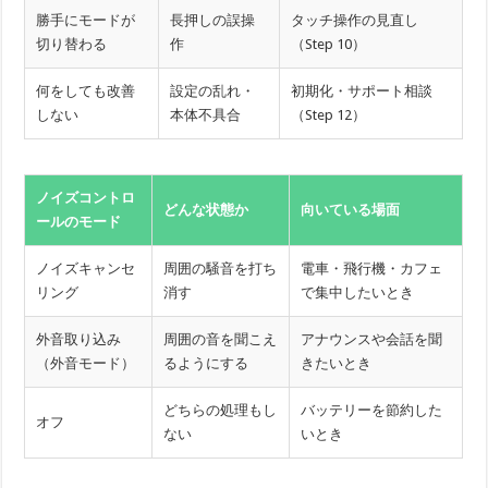
勝手にモードが
長押しの誤操
タッチ操作の見直し
切り替わる
作
（Step 10）
何をしても改善
設定の乱れ・
初期化・サポート相談
しない
本体不具合
（Step 12）
ノイズコントロ
どんな状態か
向いている場面
ールのモード
ノイズキャンセ
周囲の騒音を打ち
電車・飛行機・カフェ
リング
消す
で集中したいとき
外音取り込み
周囲の音を聞こえ
アナウンスや会話を聞
（外音モード）
るようにする
きたいとき
どちらの処理もし
バッテリーを節約した
オフ
ない
いとき