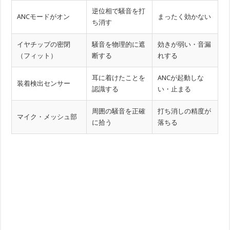
逆位相で騒音を打
ANCモードがオン
まったく効かない
ち消す
イヤチップの密閉
騒音を物理的に遮
効きが弱い・音漏
（フィット）
断する
れする
耳に着けたことを
ANCが起動しな
装着検出センサー
認識する
い・止まる
周囲の騒音を正確
打ち消しの精度が
マイク・メッシュ部
に拾う
落ちる