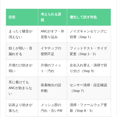
考えられる原
症状
優先して試す対処
因
まったく騒音が
ANCがオフ・外
ノイズキャンセリングに
消えない
音取り込み
切替（Step 1）
効くが弱い・音
イヤチップの
フィットテスト・サイズ
漏れする
密閉不足
変更（Step 2・3）
片側だけ効きが
片側のフィッ
左右入れ替え・清掃で切
弱い
ト・汚れ
り分け（Step 9）
耳に着けても
装着検出の誤
センサー清掃・設定確認
ANCが始まらな
作動
（Step 7）
い
以前より効きが
メッシュ部の
清掃・ファームウェア更
落ちた
汚れ・古いFW
新（Step 8・5）