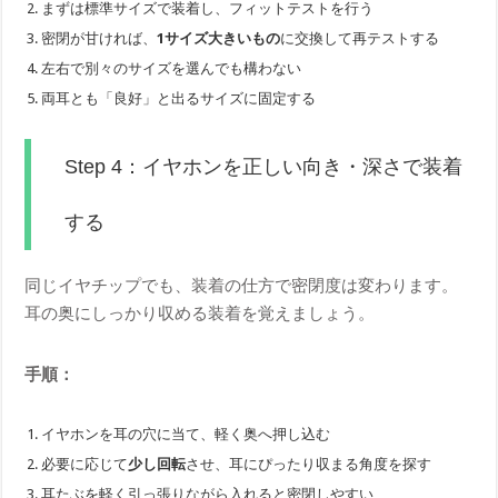
まずは標準サイズで装着し、フィットテストを行う
密閉が甘ければ、
1サイズ大きいもの
に交換して再テストする
左右で別々のサイズを選んでも構わない
両耳とも「良好」と出るサイズに固定する
Step 4：イヤホンを正しい向き・深さで装着
する
同じイヤチップでも、装着の仕方で密閉度は変わります。
耳の奥にしっかり収める装着を覚えましょう。
手順：
イヤホンを耳の穴に当て、軽く奥へ押し込む
必要に応じて
少し回転
させ、耳にぴったり収まる角度を探す
耳たぶを軽く引っ張りながら入れると密閉しやすい