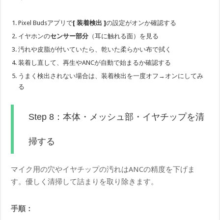
Pixel Budsアプリで
[ 装着検出 ]
の設定がオンか確認する
イヤホンの
センサー部分
（耳に触れる面）を見る
汚れや皮脂が付いていたら、乾いた柔らかい布で拭く
装着し直して、再生やANCが自動で始まるか確認する
うまく検出されない場合は、装着検出を一度オフ→オンにしてみ
る
Step 8：本体・メッシュ部・イヤチップを清
掃する
マイク用の穴やイヤチップの汚れはANCの精度を下げま
す。優しく清掃して詰まりを取り除きます。
手順：