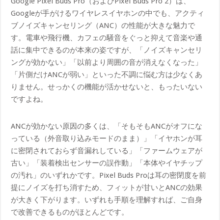
Google Pixel Buds Pro（およびPixel Buds Pro 2）は、
Googleが手がけるワイヤレスイヤホンの中でも、アクティ
ブノイズキャンセリング（ANC）の性能が大きな魅力で
す。電車や飛行機、カフェの騒音をぐっと抑えて音楽や通
話に集中できるのが本来の姿ですが、「ノイズキャンセリ
ングが効かない」「以前より周囲の音が消えなくなった」
「片側だけANCが弱い」といった不調に悩む方は少なくあ
りません。せっかくの機能が活かせないと、もったいない
ですよね。
ANCが効かない原因の多くは、「そもそもANCがオフにな
っている（外音取り込みモードのまま）」「イヤホンが耳
に密閉されておらず音漏れしている」「ファームウェアが
古い」「装着検出センサーの誤作動」「本体やイヤチップ
の汚れ」のいずれかです。Pixel Buds Proは耳の密閉度を前
提にノイズを打ち消すため、フィットが甘いとANCの効果
が大きく下がります。いずれも手順を理解すれば、ご自身
で改善できるものがほとんどです。