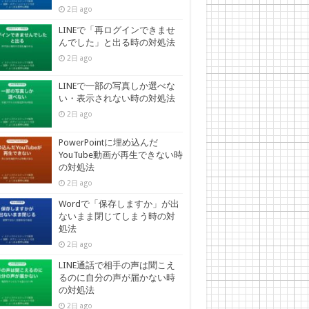
2日 ago
LINEで「再ログインできませ
んでした」と出る時の対処法
2日 ago
LINEで一部の写真しか選べな
い・表示されない時の対処法
2日 ago
PowerPointに埋め込んだ
YouTube動画が再生できない時
の対処法
2日 ago
Wordで「保存しますか」が出
ないまま閉じてしまう時の対
処法
2日 ago
LINE通話で相手の声は聞こえ
るのに自分の声が届かない時
の対処法
2日 ago