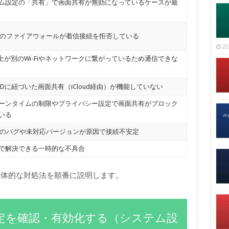
ム設定の「共有」で画面共有が無効になっているケースが最
OSのファイアウォールが着信接続を拒否している
2日
同士が別のWi-Fiやネットワークに繋がっているため通信できな
e IDに紐づいた画面共有（iCloud経由）が機能していない
ーンタイムの制限やプライバシー設定で画面共有がブロック
いる
OSのバグや未対応バージョンが原因で接続不安定
で解決できる一時的な不具合
具体的な対処法を順番に説明します。
設定を確認・有効化する（システム設