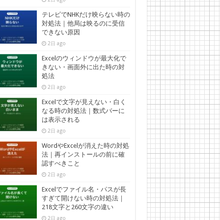
テレビでNHKだけ映らない時の
対処法｜他局は映るのに受信
できない原因
2日 ago
Excelのウィンドウが最大化で
きない・画面外に出た時の対
処法
2日 ago
Excelで文字が見えない・白く
なる時の対処法｜数式バーに
は表示される
2日 ago
WordやExcelが消えた時の対処
法｜再インストールの前に確
認すべきこと
2日 ago
Excelでファイル名・パスが長
すぎて開けない時の対処法｜
218文字と260文字の違い
2日 ago