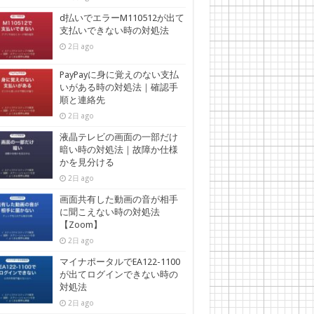
d払いでエラーM110512が出て
支払いできない時の対処法
2日 ago
PayPayに身に覚えのない支払
いがある時の対処法｜確認手
順と連絡先
2日 ago
液晶テレビの画面の一部だけ
暗い時の対処法｜故障か仕様
かを見分ける
2日 ago
画面共有した動画の音が相手
に聞こえない時の対処法
【Zoom】
2日 ago
マイナポータルでEA122-1100
が出てログインできない時の
対処法
2日 ago