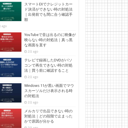
スマートEXでクレジットカー
ド決済ができない時の対処法
｜出発前でも間に合う確認手
順
 ago
YouTubeで音は出るのに映像が
映らない時の対処法｜真っ黒
な画面を直す
2日 ago
テレビで録画したDVDがパソ
コンで再生できない時の対処
法｜買う前に確認すること
2日 ago
Windows 11が黒い画面でマウ
スカーソルだけ表示される時
の対処法
2日 ago
メルカリで出品できない時の
対処法｜どの段階で止まった
かで原因が分かる
2日 ago