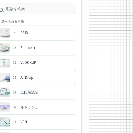
く調べられる用語
SSID
01
BitLocker
02
VLOOKUP
03
AirDrop
04
二段階認証
05
キャッシュ
06
VPN
07