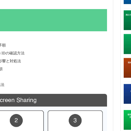
手順
 IDの確認方法
影響と対処法
順
処法