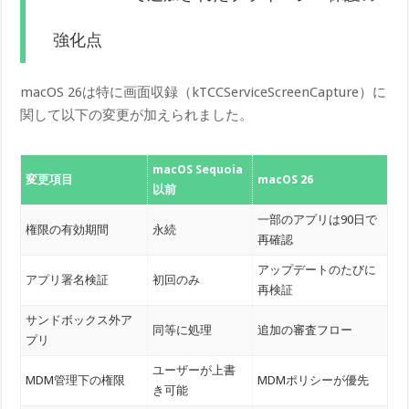
強化点
macOS 26は特に画面収録（kTCCServiceScreenCapture）に
関して以下の変更が加えられました。
macOS Sequoia
変更項目
macOS 26
以前
一部のアプリは90日で
権限の有効期間
永続
再確認
アップデートのたびに
アプリ署名検証
初回のみ
再検証
サンドボックス外ア
同等に処理
追加の審査フロー
プリ
ユーザーが上書
MDM管理下の権限
MDMポリシーが優先
き可能