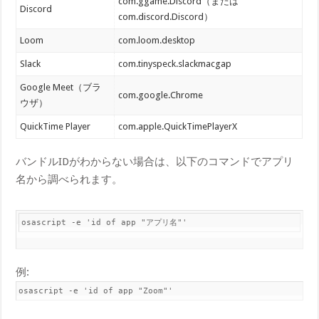
com.ggame.Discord（または
Discord
com.discord.Discord）
Loom
com.loom.desktop
Slack
com.tinyspeck.slackmacgap
Google Meet（ブラ
com.google.Chrome
ウザ）
QuickTime Player
com.apple.QuickTimePlayerX
バンドルIDがわからない場合は、以下のコマンドでアプリ
名から調べられます。
osascript -e 'id of app "アプリ名"'
例:
osascript -e 'id of app "Zoom"'