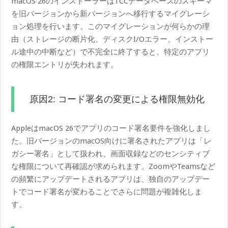
macOS 26のインストーラーはTCCデータベースのスキーマ
を旧バージョンから新バージョンへ移行するマイグレーシ
ョン処理を行います。このマイグレーションが何らかの理
由（ストレージの断片化、ディスクI/Oエラー、インストー
ル途中の中断など）で不完全に終了すると、特定のアプリ
の権限エントリが失われます。
原因2: コード署名の変更による権限無効化
AppleはmacOS 26でアプリのコード署名要件を強化しまし
た。旧バージョンのmacOS向けに署名されたアプリは「レ
ガシー署名」として扱われ、画面収録などのセンシティブ
な権限について再確認が求められます。ZoomやTeamsなど
の頻繁にアップデートされるアプリは、独自のアップデー
トでコード署名が変わることでさらに問題が複雑化しま
す。