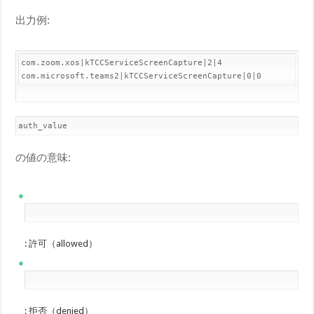
出力例:
com.zoom.xos|kTCCServiceScreenCapture|2|4

com.microsoft.teams2|kTCCServiceScreenCapture|0|0
auth_value
の値の意味:
2
: 許可（allowed）
0
: 拒否（denied）