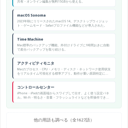
共有・オンライン編集が無料15GBから使える。
macOS Sonoma
2023年秋にリリースされたmacOS 14。デスクトップウィジェッ
ト・ゲームモード・Safariプロファイル機能などが導入された。
Time Machine
Mac標準のバックアップ機能。外付けドライブに1時間おきに自動
で差分バックアップを取り続ける。
アクティビティモニタ
Macのプロセス・CPU・メモリ・ディスク・ネットワーク使用状況
をリアルタイム可視化する標準アプリ。動作が重い原因特定に使
う。
コントロールセンター
iPhone・iPadの画面端からスワイプして出す、よく使う設定パネ
ル。Wi-Fi・明るさ・音量・フラッシュライトなどを即操作でき
る。
他の用語も調べる（全1627語）