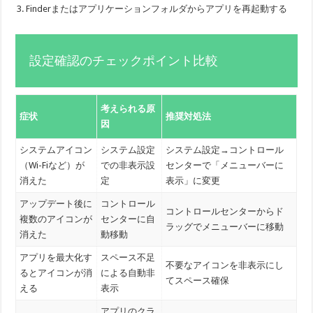
Finderまたはアプリケーションフォルダからアプリを再起動する
設定確認のチェックポイント比較
考えられる原
症状
推奨対処法
因
システムアイコン
システム設定
システム設定→コントロール
（Wi-Fiなど）が
での非表示設
センターで「メニューバーに
消えた
定
表示」に変更
アップデート後に
コントロール
コントロールセンターからド
複数のアイコンが
センターに自
ラッグでメニューバーに移動
消えた
動移動
アプリを最大化す
スペース不足
不要なアイコンを非表示にし
るとアイコンが消
による自動非
てスペース確保
える
表示
アプリのクラ