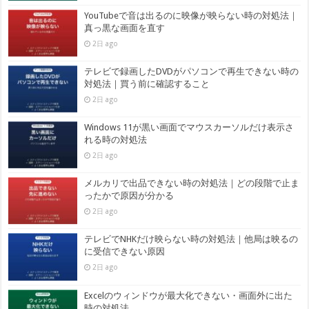
YouTubeで音は出るのに映像が映らない時の対処法｜
真っ黒な画面を直す
2日 ago
テレビで録画したDVDがパソコンで再生できない時の
対処法｜買う前に確認すること
2日 ago
Windows 11が黒い画面でマウスカーソルだけ表示さ
れる時の対処法
2日 ago
メルカリで出品できない時の対処法｜どの段階で止ま
ったかで原因が分かる
2日 ago
テレビでNHKだけ映らない時の対処法｜他局は映るの
に受信できない原因
2日 ago
Excelのウィンドウが最大化できない・画面外に出た
時の対処法