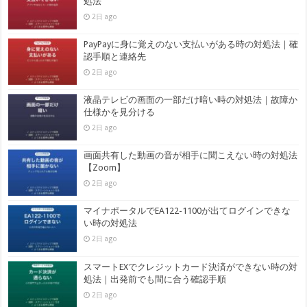
処法
2日 ago
PayPayに身に覚えのない支払いがある時の対処法｜確
認手順と連絡先
2日 ago
液晶テレビの画面の一部だけ暗い時の対処法｜故障か
仕様かを見分ける
2日 ago
画面共有した動画の音が相手に聞こえない時の対処法
【Zoom】
2日 ago
マイナポータルでEA122-1100が出てログインできな
い時の対処法
2日 ago
スマートEXでクレジットカード決済ができない時の対
処法｜出発前でも間に合う確認手順
2日 ago