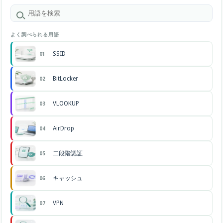
よく調べられる用語
SSID
01
BitLocker
02
VLOOKUP
03
AirDrop
04
二段階認証
05
キャッシュ
06
VPN
07