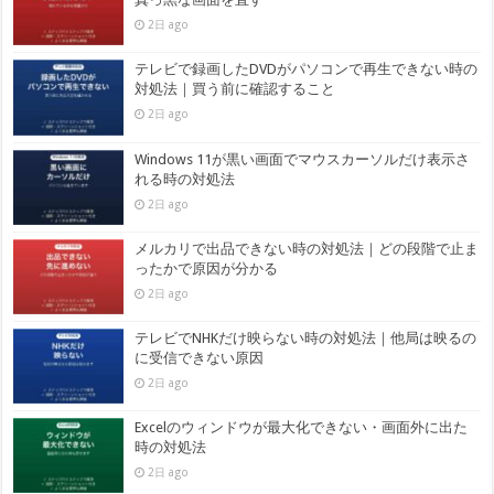
2日 ago
テレビで録画したDVDがパソコンで再生できない時の
対処法｜買う前に確認すること
2日 ago
Windows 11が黒い画面でマウスカーソルだけ表示さ
れる時の対処法
2日 ago
メルカリで出品できない時の対処法｜どの段階で止ま
ったかで原因が分かる
2日 ago
テレビでNHKだけ映らない時の対処法｜他局は映るの
に受信できない原因
2日 ago
Excelのウィンドウが最大化できない・画面外に出た
時の対処法
2日 ago