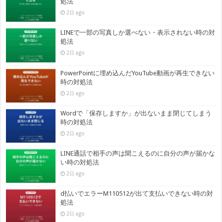
処法
2日 ago
LINEで一部の写真しか選べない・表示されない時の対
処法
2日 ago
PowerPointに埋め込んだYouTube動画が再生できない
時の対処法
2日 ago
Wordで「保存しますか」が出ないまま閉じてしまう
時の対処法
2日 ago
LINE通話で相手の声は聞こえるのに自分の声が届かな
い時の対処法
2日 ago
d払いでエラーM110512が出て支払いできない時の対
処法
2日 ago