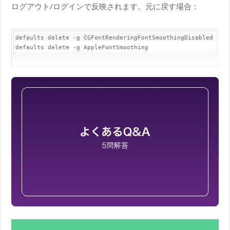
ログアウト/ログインで反映されます。元に戻す場合：
defaults delete -g CGFontRenderingFontSmoothingDisabled

defaults delete -g AppleFontSmoothing