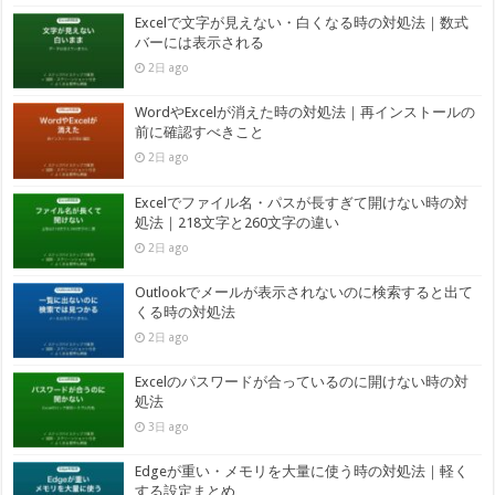
Excelで文字が見えない・白くなる時の対処法｜数式
バーには表示される
2日 ago
WordやExcelが消えた時の対処法｜再インストールの
前に確認すべきこと
2日 ago
Excelでファイル名・パスが長すぎて開けない時の対
処法｜218文字と260文字の違い
2日 ago
Outlookでメールが表示されないのに検索すると出て
くる時の対処法
2日 ago
Excelのパスワードが合っているのに開けない時の対
処法
3日 ago
Edgeが重い・メモリを大量に使う時の対処法｜軽く
する設定まとめ