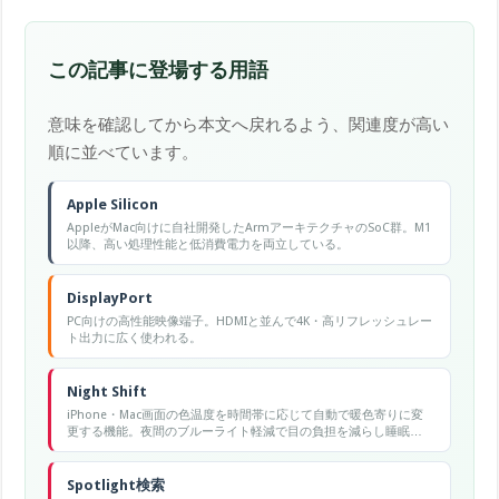
この記事に登場する用語
意味を確認してから本文へ戻れるよう、関連度が高い
順に並べています。
Apple Silicon
AppleがMac向けに自社開発したArmアーキテクチャのSoC群。M1
以降、高い処理性能と低消費電力を両立している。
DisplayPort
PC向けの高性能映像端子。HDMIと並んで4K・高リフレッシュレー
ト出力に広く使われる。
Night Shift
iPhone・Mac画面の色温度を時間帯に応じて自動で暖色寄りに変
更する機能。夜間のブルーライト軽減で目の負担を減らし睡眠の
質向上を狙います。
Spotlight検索