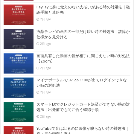
PayPayに身に覚えのない支払いがある時の対処法｜確
認手順と連絡先
2日 ago
液晶テレビの画面の一部だけ暗い時の対処法｜故障か
仕様かを見分ける
2日 ago
画面共有した動画の音が相手に聞こえない時の対処法
【Zoom】
2日 ago
マイナポータルでEA122-1100が出てログインできな
い時の対処法
2日 ago
スマートEXでクレジットカード決済ができない時の対
処法｜出発前でも間に合う確認手順
2日 ago
YouTubeで音は出るのに映像が映らない時の対処法｜
真っ黒な画面を直す