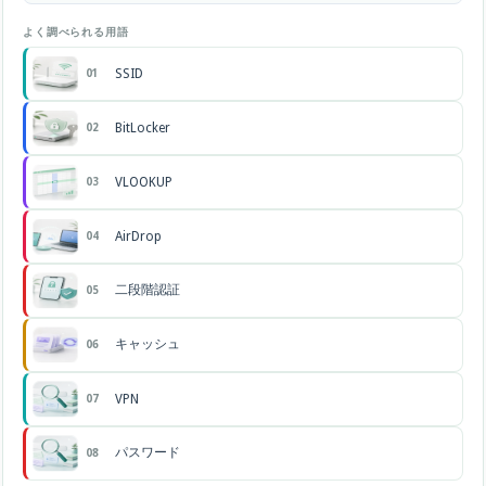
よく調べられる用語
SSID
01
BitLocker
02
VLOOKUP
03
AirDrop
04
二段階認証
05
キャッシュ
06
VPN
07
パスワード
08