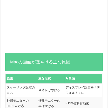
Macの画面がぼやける主な原因
原因
主な症状
対処法
スケーリング設定の
ディスプレイ設定を「デ
全体がぼやける
ミス
フォルト」に
外部モニターの
外部モニターの
HiDPI強制有効化
HiDPI未対応
みぼやける