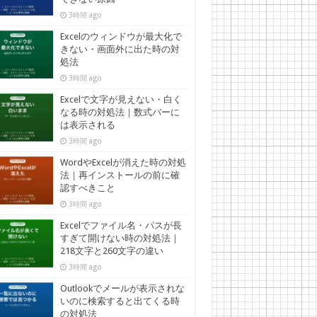
3時間 ago
Excelのウィンドウが最大化で
きない・画面外に出た時の対
処法
3時間 ago
Excelで文字が見えない・白く
なる時の対処法｜数式バーに
は表示される
3時間 ago
WordやExcelが消えた時の対処
法｜再インストールの前に確
認すべきこと
3時間 ago
Excelでファイル名・パスが長
すぎて開けない時の対処法｜
218文字と260文字の違い
3時間 ago
Outlookでメールが表示されな
いのに検索すると出てくる時
の対処法