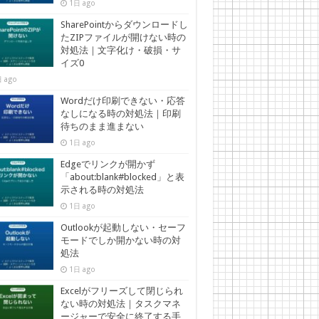
1日 ago
SharePointからダウンロードし
たZIPファイルが開けない時の
対処法｜文字化け・破損・サ
イズ0
 ago
Wordだけ印刷できない・応答
なしになる時の対処法｜印刷
待ちのまま進まない
1日 ago
Edgeでリンクが開かず
「about:blank#blocked」と表
示される時の対処法
1日 ago
Outlookが起動しない・セーフ
モードでしか開かない時の対
処法
1日 ago
Excelがフリーズして閉じられ
ない時の対処法｜タスクマネ
ージャーで安全に終了する手