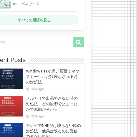
パスワード
08
すべての用語を見る →
ent Posts
Windows 11が黒い画面でマウ
スカーソルだけ表示される時
の対処法
3時間 ago
メルカリで出品できない時の
対処法｜どの段階で止まった
かで原因が分かる
3時間 ago
テレビでNHKだけ映らない時の
対処法｜他局は映るのに受信
できない原因