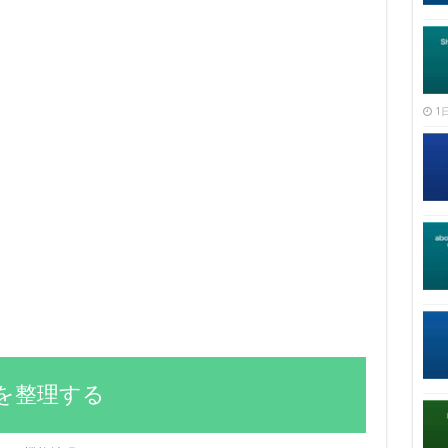
1日
目を整理する