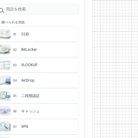
く調べられる用語
SSID
01
BitLocker
02
VLOOKUP
03
AirDrop
04
二段階認証
05
キャッシュ
06
VPN
07