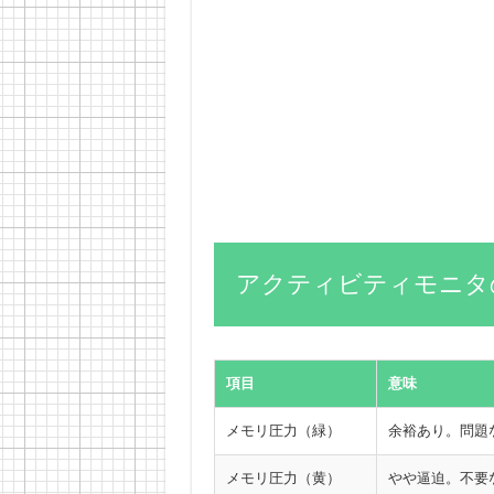
アクティビティモニタ
項目
意味
メモリ圧力（緑）
余裕あり。問題
メモリ圧力（黄）
やや逼迫。不要