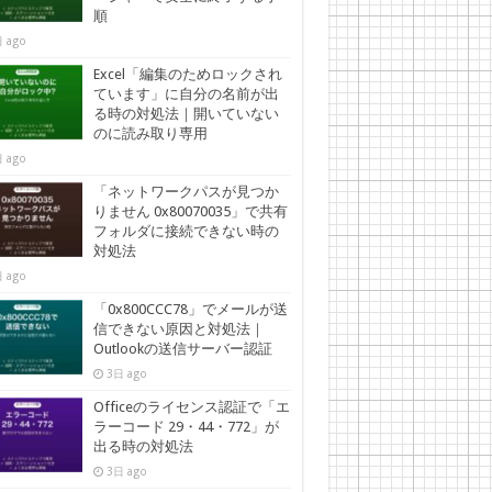
順
 ago
Excel「編集のためロックされ
ています」に自分の名前が出
る時の対処法｜開いていない
のに読み取り専用
 ago
「ネットワークパスが見つか
りません 0x80070035」で共有
フォルダに接続できない時の
対処法
 ago
「0x800CCC78」でメールが送
信できない原因と対処法｜
Outlookの送信サーバー認証
3日 ago
Officeのライセンス認証で「エ
ラーコード 29・44・772」が
出る時の対処法
3日 ago