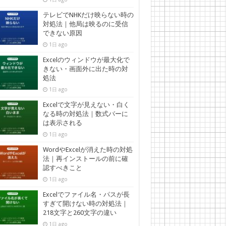
テレビでNHKだけ映らない時の
対処法｜他局は映るのに受信
できない原因
1日 ago
Excelのウィンドウが最大化で
きない・画面外に出た時の対
処法
1日 ago
Excelで文字が見えない・白く
なる時の対処法｜数式バーに
は表示される
1日 ago
WordやExcelが消えた時の対処
法｜再インストールの前に確
認すべきこと
1日 ago
Excelでファイル名・パスが長
すぎて開けない時の対処法｜
218文字と260文字の違い
1日 ago