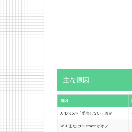
主な原因
原因
AirDropが「受信しない」設定
Wi-FiまたはBluetoothがオフ