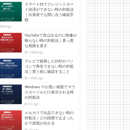
スマートEXでクレジットカー
ド決済ができない時の対処法
｜出発前でも間に合う確認手
順
時間 ago
YouTubeで音は出るのに映像が
映らない時の対処法｜真っ黒
な画面を直す
11時間 ago
テレビで録画したDVDがパソ
コンで再生できない時の対処
法｜買う前に確認すること
11時間 ago
Windows 11が黒い画面でマウ
スカーソルだけ表示される時
の対処法
1日 ago
メルカリで出品できない時の
対処法｜どの段階で止まった
かで原因が分かる
1日 ago