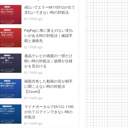
d払いでエラーM110512が出て
支払いできない時の対処法
11時間 ago
PayPayに身に覚えのない支払
いがある時の対処法｜確認手
順と連絡先
11時間 ago
液晶テレビの画面の一部だけ
暗い時の対処法｜故障か仕様
かを見分ける
11時間 ago
画面共有した動画の音が相手
に聞こえない時の対処法
【Zoom】
11時間 ago
マイナポータルでEA122-1100
が出てログインできない時の
対処法
11時間 ago