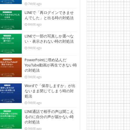
7時間 ago
LINEで「再ログインできませ
んでした」と出る時の対処法
8時間 ago
LINEで一部の写真しか選べな
い・表示されない時の対処法
9時間 ago
PowerPointに埋め込んだ
YouTube動画が再生できない時
の対処法
9時間 ago
Wordで「保存しますか」が出
ないまま閉じてしまう時の対
処法
9時間 ago
LINE通話で相手の声は聞こえ
るのに自分の声が届かない時
の対処法
9時間 ago