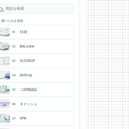
く調べられる用語
SSID
01
BitLocker
02
VLOOKUP
03
AirDrop
04
二段階認証
05
キャッシュ
06
VPN
07