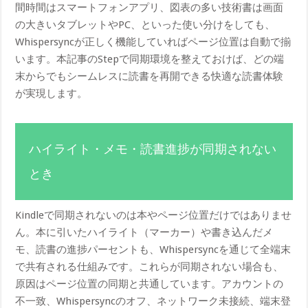
間時間はスマートフォンアプリ、図表の多い技術書は画面
の大きいタブレットやPC、といった使い分けをしても、
Whispersyncが正しく機能していればページ位置は自動で揃
います。本記事のStepで同期環境を整えておけば、どの端
末からでもシームレスに読書を再開できる快適な読書体験
が実現します。
ハイライト・メモ・読書進捗が同期されない
とき
Kindleで同期されないのは本やページ位置だけではありませ
ん。本に引いたハイライト（マーカー）や書き込んだメ
モ、読書の進捗パーセントも、Whispersyncを通じて全端末
で共有される仕組みです。これらが同期されない場合も、
原因はページ位置の同期と共通しています。アカウントの
不一致、Whispersyncのオフ、ネットワーク未接続、端末登