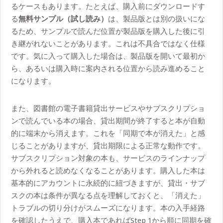
るケースもあります。たとえば、購入前にダウンロードす
る
無料サンプル（試し読み）
は、製品版とは別の扱いにな
るため、サンプルで読んだ位置が製品版を購入した後に引
き継がれないことがあります。これは不具合ではなく仕様
です。気に入って購入した場合は、製品版を開いて最初か
ら、あるいは購入時に案内される位置から読み進めること
になります。
また、図書館の電子書籍貸出サービスやサブスクリプショ
ンで読んでいる本の場合、貸出期間が終了すると本が自動
的に端末から消えます。これを「同期で本が消えた」と感
じることがありますが、貸出期限による正常な動作です。
サブスクリプション対象の本も、サービスのラインナップ
から外れると読めなくなることがあります。購入した本は
基本的にアカウントに永続的に紐づきますが、貸出・サブ
スクの本は条件が異なる点を理解しておくと、「消えた」
トラブルの切り分けがスムーズになります。本の入手経路
を確認したうえで、購入本であればStep 1から順に同期を確