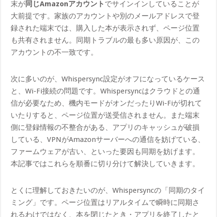
末が
同じAmazonアカウント
でサインインしていることが
大前提です。家族のアカウントや別のメールアドレスで登
録された端末では、購入した本が表示されず、ページ位置
も共有されません。同期トラブルの最も多い原因が、この
アカウントの不一致です。
次に多いのが、Whispersync設定がオフになっているケース
と、Wi-Fi接続の問題です。Whispersyncはクラウドとの通
信が必要なため、機内モードがオンだったりWi-Fiが切れて
いたりすると、ページ位置が送受信されません。また端末
側に登録情報の不整合がある、アプリのキャッシュが破損
している、VPNがAmazonサーバーへの通信を妨げている、
ファームウェアが古い、といった要因も同期を妨げます。
本記事ではこれらを順番に切り分けて解決していきます。
とくに理解しておきたいのが、Whispersyncの「同期のタイ
ミング」です。ページ位置はリアルタイムで瞬時に同期さ
れるわけではなく、本を閉じたとき・アプリを終了したと