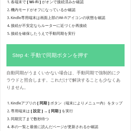
各端末で
[ Wi-Fi ]
がオンで接続済みか確認
機内モードがオフになっているか確認
Kindle専用端末は画面上部のWi-Fiアイコンの状態を確認
接続が不安定ならルーターに近づくか再接続
接続を確保したうえで手動同期を実行
Step 4: 手動で同期ボタンを押す
自動同期がうまくいかない場合は、手動同期で強制的にク
ラウドと照合します。これだけで解決することも少なくあ
りません。
Kindleアプリの
[ 同期 ]
ボタン（端末によりメニュー内）をタップ
専用端末は
[ 設定 ]
→
[ 同期 ]
を実行
同期完了まで数秒待つ
本の一覧と最後に読んだページが更新されるか確認