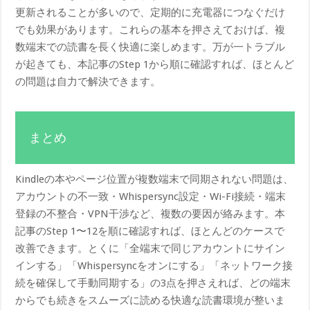
更新されることが多いので、定期的に充電器につなぐだけ
でも効果があります。これらの基本を押さえておけば、複
数端末での読書を長く快適に楽しめます。万が一トラブル
が起きても、本記事のStep 1から順に確認すれば、ほとんど
の問題は自力で解決できます。
まとめ
Kindleの本やページ位置が複数端末で同期されない問題は、
アカウントの不一致・Whispersync設定・Wi-Fi接続・端末
登録の不整合・VPN干渉など、複数の要因が絡みます。本
記事のStep 1〜12を順に確認すれば、ほとんどのケースで
改善できます。とくに「全端末で同じアカウントにサイン
インする」「Whispersyncをオンにする」「ネットワーク接
続を確保して手動同期する」の3点を押さえれば、どの端末
からでも続きをスムーズに読める快適な読書環境が整いま