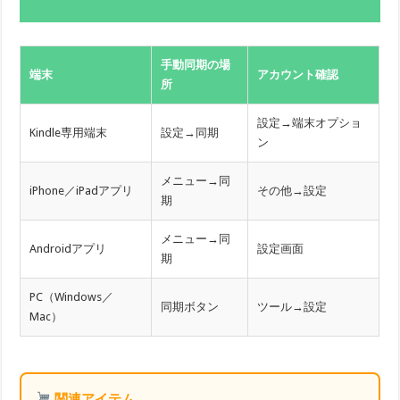
手動同期の場
端末
アカウント確認
所
設定→端末オプショ
Kindle専用端末
設定→同期
ン
メニュー→同
iPhone／iPadアプリ
その他→設定
期
メニュー→同
Androidアプリ
設定画面
期
PC（Windows／
同期ボタン
ツール→設定
Mac）
関連アイテム