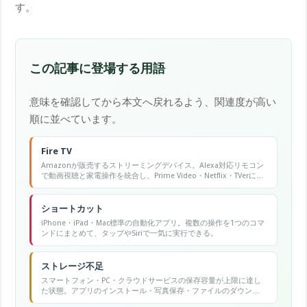
す。
この記事に登場する用語
意味を確認してから本文へ戻れるよう、関連度が高い
順に並べています。
Fire TV
Amazonが販売するストリーミングデバイス。Alexa対応リモコン
で動画視聴と家電操作を統合し、Prime Video・Netflix・TVerに対
応する。
ショートカット
iPhone・iPad・Mac標準の自動化アプリ。複数の操作を1つのコマ
ンドにまとめて、タップやSiriで一気に実行できる。
ストレージ不足
スマートフォン・PC・クラウドサービスの保存容量が上限に達し
た状態。アプリのインストール・写真保存・ファイルのダウンロ
ードができなくなる原因の一つ。