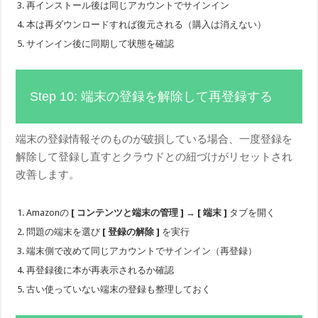
再インストール後は同じアカウントでサインイン
本は再ダウンロードすれば復元される（購入は消えない）
サインイン後に同期して状態を確認
Step 10: 端末の登録を解除して再登録する
端末の登録情報そのものが破損している場合、一度登録を
解除して登録し直すとクラウドとの紐づけがリセットされ
改善します。
Amazonの
[ コンテンツと端末の管理 ]
→
[ 端末 ]
タブを開く
問題の端末を選び
[ 登録の解除 ]
を実行
端末側で改めて同じアカウントでサインイン（再登録）
再登録後に本が再表示されるか確認
古い使っていない端末の登録も整理しておく