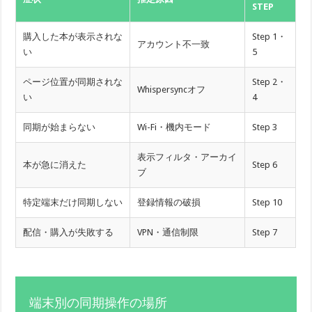
STEP
購入した本が表示されな
Step 1・
アカウント不一致
い
5
ページ位置が同期されな
Step 2・
Whispersyncオフ
い
4
同期が始まらない
Wi-Fi・機内モード
Step 3
表示フィルタ・アーカイ
本が急に消えた
Step 6
ブ
特定端末だけ同期しない
登録情報の破損
Step 10
配信・購入が失敗する
VPN・通信制限
Step 7
端末別の同期操作の場所