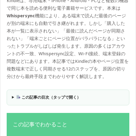
Kindleは、専用端末・iPhone・Android・PCなど複数の機器
で同じ本を読める便利な電子書籍サービスです。本来は
Whispersync
機能により、ある端末で読んだ最後のページ
が別の端末にも自動で引き継がれます。しかし「購入した
本が一覧に表示されない」「最後に読んだページが同期さ
れない」「端末ごとにページ位置がバラバラになる」とい
ったトラブルがしばしば発生します。原因の多くはアカウ
ントの不一致、Whispersync設定、Wi-Fi接続、端末登録の
問題などにあります。本記事ではKindleの本やページ位置を
複数端末で正しく同期させる12のステップを、原因の切り
分けから最終手段までわかりやすく解説します。
この記事の目次（タップで開く）
この記事でわかること