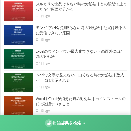
メルカリで出品できない時の対処法｜どの段階で止ま
ったかで原因が分かる
1日 ago
テレビでNHKだけ映らない時の対処法｜他局は映るの
に受信できない原因
1日 ago
Excelのウィンドウが最大化できない・画面外に出た
時の対処法
1日 ago
Excelで文字が見えない・白くなる時の対処法｜数式
バーには表示される
1日 ago
WordやExcelが消えた時の対処法｜再インストールの
前に確認すべきこと
1日 ago
Excelでファイル名・パスが長すぎて開けない時の対
辞
用語辞典を検索
▲
処法｜218文字と260文字の違い