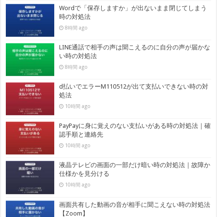
Wordで「保存しますか」が出ないまま閉じてしまう
時の対処法
8時間 ago
LINE通話で相手の声は聞こえるのに自分の声が届かな
い時の対処法
8時間 ago
d払いでエラーM110512が出て支払いできない時の対
処法
10時間 ago
PayPayに身に覚えのない支払いがある時の対処法｜確
認手順と連絡先
10時間 ago
液晶テレビの画面の一部だけ暗い時の対処法｜故障か
仕様かを見分ける
10時間 ago
画面共有した動画の音が相手に聞こえない時の対処法
【Zoom】