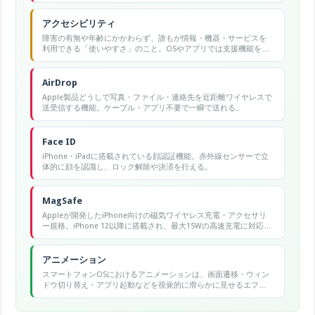
アクセシビリティ
障害の有無や年齢にかかわらず、誰もが情報・機器・サービスを
利用できる「使いやすさ」のこと。OSやアプリでは支援機能をま
とめたカテゴリ名でもある。
AirDrop
Apple製品どうしで写真・ファイル・連絡先を近距離ワイヤレスで
送受信する機能。ケーブル・アプリ不要で一瞬で送れる。
Face ID
iPhone・iPadに搭載されている顔認証機能。赤外線センサーで立
体的に顔を認識し、ロック解除や決済を行える。
MagSafe
Appleが開発したiPhone向けの磁気ワイヤレス充電・アクセサリ
ー規格。iPhone 12以降に搭載され、最大15Wの高速充電に対応す
る。
アニメーション
スマートフォンOSにおけるアニメーションは、画面遷移・ウィン
ドウ切り替え・アプリ起動などを視覚的に滑らかに見せるエフェ
クトで、Androidの開発者オプションで速度調整が可能です。