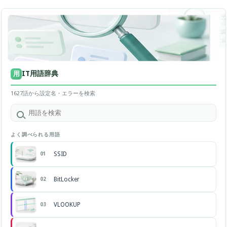
IT用語辞典
用
1627語から設定名・エラーを検索
よく調べられる用語
SSID
01
BitLocker
02
VLOOKUP
03