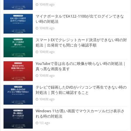
10時間 ago
マイナポータルでEA122-1100が出てログインできな
い時の対処法
10時間 ago
スマートEXでクレジットカード決済ができない時の対
処法｜出発前でも間に合う確認手順
10時間 ago
YouTubeで音は出るのに映像が映らない時の対処法｜
真っ黒な画面を直す
10時間 ago
テレビで録画したDVDがパソコンで再生できない時の
対処法｜買う前に確認すること
10時間 ago
Windows 11が黒い画面でマウスカーソルだけ表示さ
れる時の対処法
1日 ago