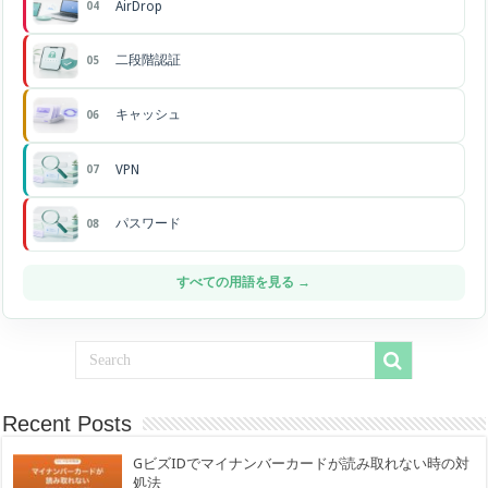
AirDrop
04
二段階認証
05
キャッシュ
06
VPN
07
パスワード
08
すべての用語を見る →
Recent Posts
GビズIDでマイナンバーカードが読み取れない時の対
処法