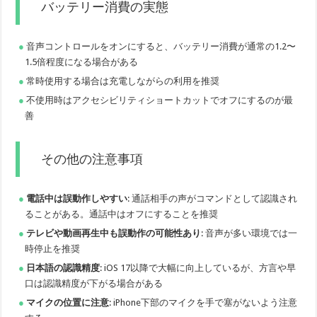
バッテリー消費の実態
音声コントロールをオンにすると、バッテリー消費が通常の1.2〜
1.5倍程度になる場合がある
常時使用する場合は充電しながらの利用を推奨
不使用時はアクセシビリティショートカットでオフにするのが最
善
その他の注意事項
電話中は誤動作しやすい
: 通話相手の声がコマンドとして認識され
ることがある。通話中はオフにすることを推奨
テレビや動画再生中も誤動作の可能性あり
: 音声が多い環境では一
時停止を推奨
日本語の認識精度
: iOS 17以降で大幅に向上しているが、方言や早
口は認識精度が下がる場合がある
マイクの位置に注意
: iPhone下部のマイクを手で塞がないよう注意