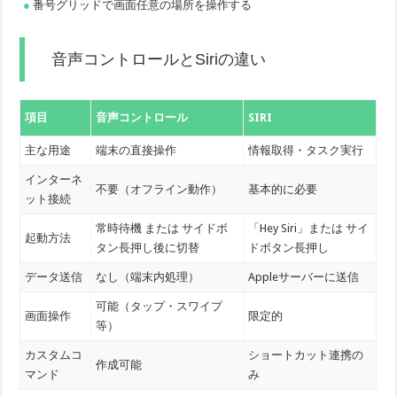
番号グリッドで画面任意の場所を操作する
音声コントロールとSiriの違い
項目
音声コントロール
SIRI
主な用途
端末の直接操作
情報取得・タスク実行
インターネ
不要（オフライン動作）
基本的に必要
ット接続
常時待機 または サイドボ
「Hey Siri」または サイ
起動方法
タン長押し後に切替
ドボタン長押し
データ送信
なし（端末内処理）
Appleサーバーに送信
可能（タップ・スワイプ
画面操作
限定的
等）
カスタムコ
ショートカット連携の
作成可能
マンド
み