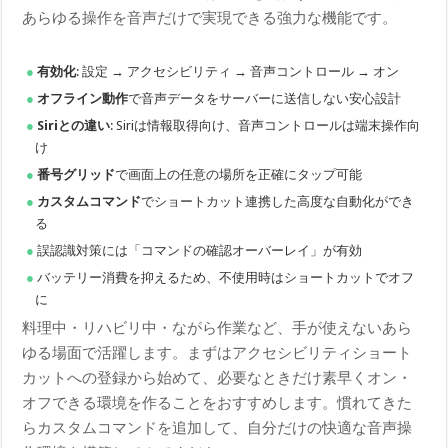
あらゆる操作を音声だけで実現できる強力な機能です。
有効化
: 設定 → アクセシビリティ → 音声コントロール → オン
オフライン動作
で音声データをサーバーに送信しない安心設計
Siriとの違い
: Siriは情報取得向け、音声コントロールは端末操作向
け
番号グリッド
で画面上の任意の場所を正確にタップ可能
カスタムコマンド
でショートカット連携した高度な自動化ができ
る
誤認識対策には「コマンドの確認オーバーレイ」が有効
バッテリー消費を抑えるため、不使用時はショートカットでオフ
に
料理中・リハビリ中・ながら作業など、手が使えないあら
ゆる場面で活躍します。まずはアクセシビリティショート
カットへの登録から始めて、必要なときだけ素早くオン・
オフできる環境を作ることをおすすめします。慣れてきた
らカスタムコマンドを追加して、自分だけの快適な音声操