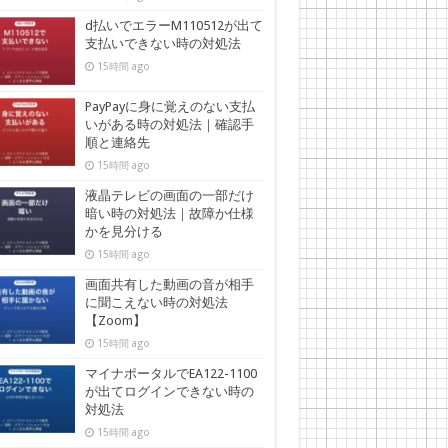
d払いでエラーM110512が出て
支払いできない時の対処法
15時間 ago
PayPayに身に覚えのない支払
いがある時の対処法｜確認手
順と連絡先
15時間 ago
液晶テレビの画面の一部だけ
暗い時の対処法｜故障か仕様
かを見分ける
15時間 ago
画面共有した動画の音が相手
に聞こえない時の対処法
【Zoom】
15時間 ago
マイナポータルでEA122-1100
が出てログインできない時の
対処法
15時間 ago