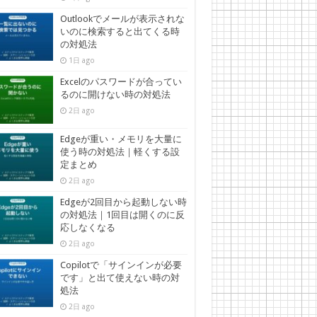
Outlookでメールが表示されな
いのに検索すると出てくる時
の対処法
1日 ago
Excelのパスワードが合ってい
るのに開けない時の対処法
2日 ago
Edgeが重い・メモリを大量に
使う時の対処法｜軽くする設
定まとめ
2日 ago
Edgeが2回目から起動しない時
の対処法｜1回目は開くのに反
応しなくなる
2日 ago
Copilotで「サインインが必要
です」と出て使えない時の対
処法
2日 ago