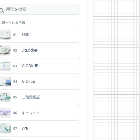
く調べられる用語
SSID
01
BitLocker
02
VLOOKUP
03
AirDrop
04
二段階認証
05
キャッシュ
06
VPN
07