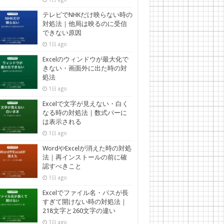
テレビでNHKだけ映らない時の
対処法｜他局は映るのに受信
できない原因
1日 ago
Excelのウィンドウが最大化で
きない・画面外に出た時の対
処法
1日 ago
Excelで文字が見えない・白く
なる時の対処法｜数式バーに
は表示される
1日 ago
WordやExcelが消えた時の対処
法｜再インストールの前に確
認すべきこと
1日 ago
Excelでファイル名・パスが長
すぎて開けない時の対処法｜
218文字と260文字の違い
1日 ago