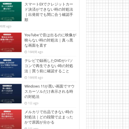
スマートEXでクレジットカー
ド決済ができない時の対処法
｜出発前でも間に合う確認手
順
時間 ago
YouTubeで音は出るのに映像が
映らない時の対処法｜真っ黒
な画面を直す
16時間 ago
テレビで録画したDVDがパソ
コンで再生できない時の対処
法｜買う前に確認すること
16時間 ago
Windows 11が黒い画面でマウ
スカーソルだけ表示される時
の対処法
1日 ago
メルカリで出品できない時の
対処法｜どの段階で止まった
かで原因が分かる
1日 ago