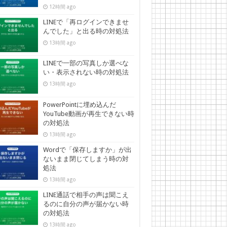
12時間 ago
LINEで「再ログインできませ
んでした」と出る時の対処法
13時間 ago
LINEで一部の写真しか選べな
い・表示されない時の対処法
13時間 ago
PowerPointに埋め込んだ
YouTube動画が再生できない時
の対処法
13時間 ago
Wordで「保存しますか」が出
ないまま閉じてしまう時の対
処法
13時間 ago
LINE通話で相手の声は聞こえ
るのに自分の声が届かない時
の対処法
13時間 ago