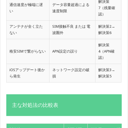
解決策
通信速度が極端に遅
データ容量超過による
7（残量確
い
速度制限
認）
アンテナが全く立た
SIM接触不良 または 電
解決策2→
ない
波圏外
解決策6
解決策
格安SIMで繋がらない
APN設定の誤り
4（APN確
認）
iOSアップデート後か
ネットワーク設定の破
解決策3→
ら発生
損
解決策5
主な対処法の比較表