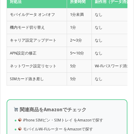
対処法
所要時間
副作用（データ消去な
モバイルデータ オン/オフ
1分未満
なし
機内モード切り替え
1分
なし
キャリア設定アップデート
2〜3分
なし
APN設定の修正
5〜10分
なし
ネットワーク設定リセット
5分
Wi-Fiパスワード消去
SIMカード抜き差し
5分
なし
関連商品をAmazonでチェック
iPhone SIMピン・SIMトレイ をAmazonで探す
モバイルWi-Fiルーター をAmazonで探す