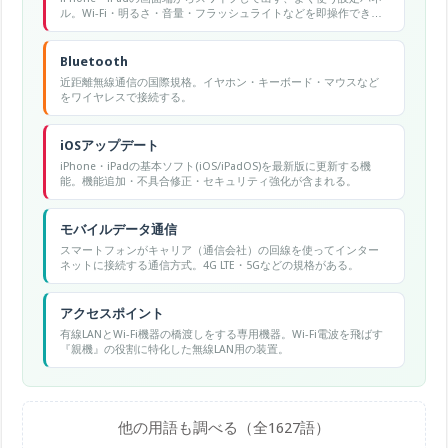
ル。Wi-Fi・明るさ・音量・フラッシュライトなどを即操作でき
る。
Bluetooth
近距離無線通信の国際規格。イヤホン・キーボード・マウスなど
をワイヤレスで接続する。
iOSアップデート
iPhone・iPadの基本ソフト(iOS/iPadOS)を最新版に更新する機
能。機能追加・不具合修正・セキュリティ強化が含まれる。
モバイルデータ通信
スマートフォンがキャリア（通信会社）の回線を使ってインター
ネットに接続する通信方式。4G LTE・5Gなどの規格がある。
アクセスポイント
有線LANとWi-Fi機器の橋渡しをする専用機器。Wi-Fi電波を飛ばす
『親機』の役割に特化した無線LAN用の装置。
他の用語も調べる（全1627語）