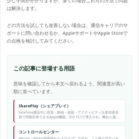
少し手間がかかりますが、多くの場合これらの方法で問題
は解決します。
どの方法を試しても改善しない場合は、通信キャリアのサ
ポートに問い合わせるか、AppleサポートやApple Storeで
の点検を検討してみてください。
この記事に登場する用語
意味を確認してから本文へ戻れるよう、関連度が高い
順に並べています。
SharePlay（シェアプレイ）
FaceTime通話中に音楽・動画・画面・アクティビティを参加者全
員で同期共有できるApple機能。iOS 15.1で導入され、離れた家族
や友人と一緒に映画を観たり、Apple Musicの曲を聴いたり、画面
共有でPCサポートをしたりできる。
コントロールセンター
iPhone・iPadの画面端からスワイプして出す、よく使う設定パネ