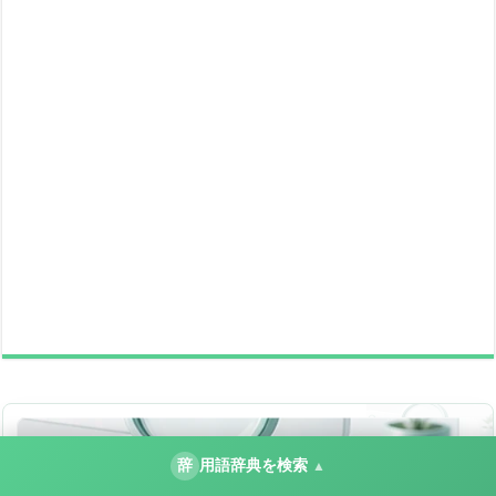
辞
用語辞典を検索
▲