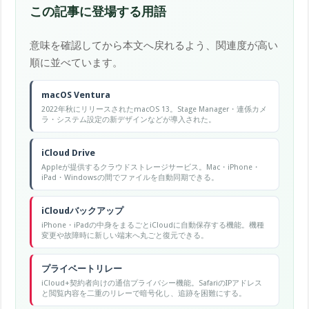
この記事に登場する用語
意味を確認してから本文へ戻れるよう、関連度が高い
順に並べています。
macOS Ventura
2022年秋にリリースされたmacOS 13。Stage Manager・連係カメ
ラ・システム設定の新デザインなどが導入された。
iCloud Drive
Appleが提供するクラウドストレージサービス。Mac・iPhone・
iPad・Windowsの間でファイルを自動同期できる。
iCloudバックアップ
iPhone・iPadの中身をまるごとiCloudに自動保存する機能。機種
変更や故障時に新しい端末へ丸ごと復元できる。
プライベートリレー
iCloud+契約者向けの通信プライバシー機能。SafariのIPアドレス
と閲覧内容を二重のリレーで暗号化し、追跡を困難にする。