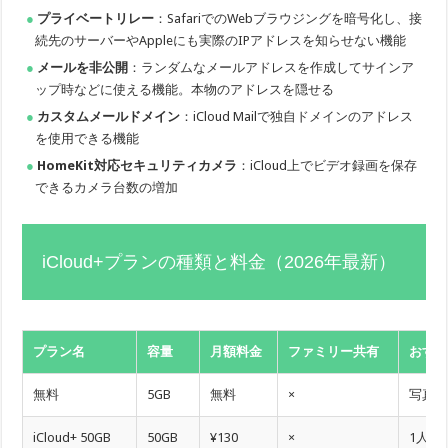
プライベートリレー
：SafariでのWebブラウジングを暗号化し、接
続先のサーバーやAppleにも実際のIPアドレスを知らせない機能
メールを非公開
：ランダムなメールアドレスを作成してサインア
ップ時などに使える機能。本物のアドレスを隠せる
カスタムメールドメイン
：iCloud Mailで独自ドメインのアドレス
を使用できる機能
HomeKit対応セキュリティカメラ
：iCloud上でビデオ録画を保存
できるカメラ台数の増加
iCloud+プランの種類と料金（2026年最新）
プラン名
容量
月額料金
ファミリー共有
おす
無料
5GB
無料
×
写真
iCloud+ 50GB
50GB
¥130
×
1人で