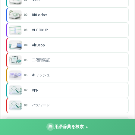
BitLocker
02
VLOOKUP
03
AirDrop
04
二段階認証
05
キャッシュ
06
VPN
07
パスワード
08
すべての用語を見る →
辞
用語辞典を検索
▲