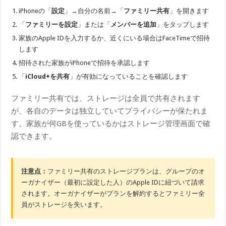
iPhoneの「
設定
」→自分の名前→「
ファミリー共有
」を開きます
「
ファミリーを設定
」または「
メンバーを追加
」をタップします
家族のApple IDを入力するか、近くにいる場合はFaceTimeで招待
します
招待された家族がiPhoneで招待を承認します
「
iCloud+を共有
」が有効になっていることを確認します
ファミリー共有では、ストレージは全員で共有されます
が、各自のデータは独立していてプライバシーが保たれま
す。家族が何GBを使っているかはストレージ管理画面で確
認できます。
注意点：
ファミリー共有のストレージプランは、グループのオ
ーガナイザー（最初に設定した人）のApple IDに紐づいて請求
されます。オーガナイザーがプランを解約するとファミリー全
員がストレージを失います。