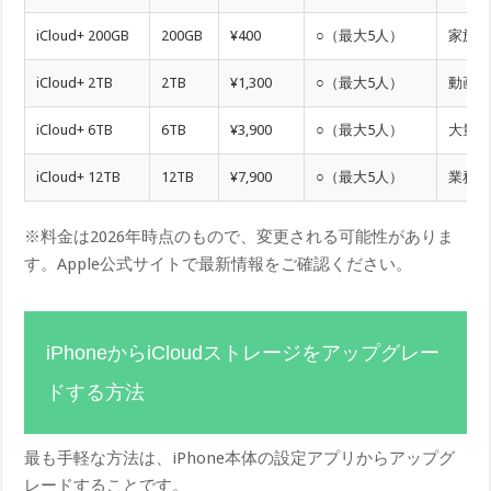
iCloud+ 200GB
200GB
¥400
○（最大5人）
家族
iCloud+ 2TB
2TB
¥1,300
○（最大5人）
動画
iCloud+ 6TB
6TB
¥3,900
○（最大5人）
大量
iCloud+ 12TB
12TB
¥7,900
○（最大5人）
業務
※料金は2026年時点のもので、変更される可能性がありま
す。Apple公式サイトで最新情報をご確認ください。
iPhoneからiCloudストレージをアップグレー
ドする方法
最も手軽な方法は、iPhone本体の設定アプリからアップグ
レードすることです。