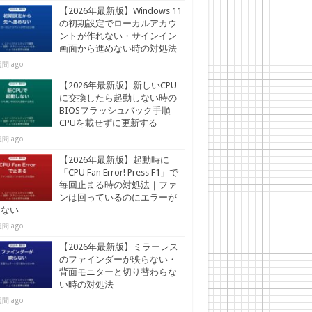
【2026年最新版】Windows 11
の初期設定でローカルアカウ
ントが作れない・サインイン
画面から進めない時の対処法
間 ago
【2026年最新版】新しいCPU
に交換したら起動しない時の
BIOSフラッシュバック手順｜
CPUを載せずに更新する
間 ago
【2026年最新版】起動時に
「CPU Fan Error! Press F1」で
毎回止まる時の対処法｜ファ
ンは回っているのにエラーが
えない
間 ago
【2026年最新版】ミラーレス
のファインダーが映らない・
背面モニターと切り替わらな
い時の対処法
間 ago