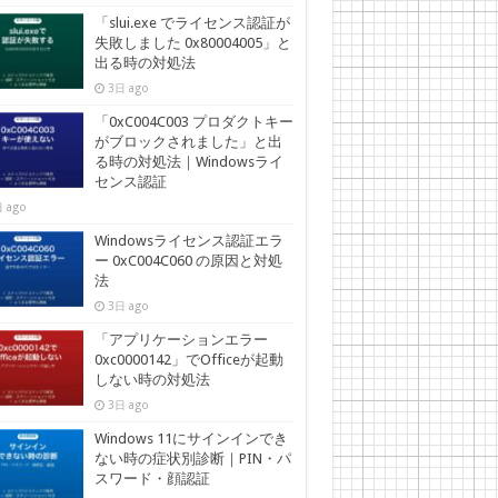
「slui.exe でライセンス認証が
失敗しました 0x80004005」と
出る時の対処法
3日 ago
「0xC004C003 プロダクトキー
がブロックされました」と出
る時の対処法｜Windowsライ
センス認証
 ago
Windowsライセンス認証エラ
ー 0xC004C060 の原因と対処
法
3日 ago
「アプリケーションエラー
0xc0000142」でOfficeが起動
しない時の対処法
3日 ago
Windows 11にサインインでき
ない時の症状別診断｜PIN・パ
スワード・顔認証