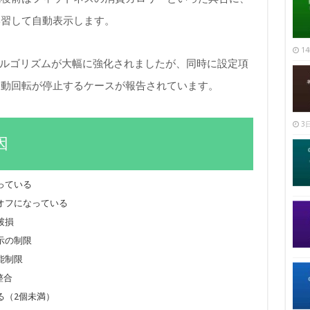
学習して自動表示します。
14
習アルゴリズムが大幅に強化されましたが、同時に設定項
自動回転が停止するケースが報告されています。
3日
因
っている
オフになっている
破損
示の制限
能制限
整合
る（2個未満）