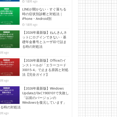
1週間 ago
LINEが開かない・すぐ落ちる
時の症状別診断と対処法｜
iPhone・Android別
1週間 ago
【2026年最新版】ねんきんネ
ットにログインできない・基
礎年金番号とユーザIDで詰ま
る時の対処法
間 ago
【2026年最新版】Officeのイ
ンストールが「エラーコード
30015-4」で止まる原因と対処
法【完全ガイド】
間 ago
【2026年最新版】Windows
Updateが0xC1900101で失敗し
「以前のバージョンの
Windowsを復元しています」
戻る時の対処法
間 ago