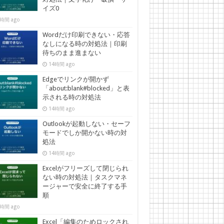
イズ0
時間 ago
Wordだけ印刷できない・応答
なしになる時の対処法｜印刷
待ちのまま進まない
14時間 ago
Edgeでリンクが開かず
「about:blank#blocked」と表
示される時の対処法
14時間 ago
Outlookが起動しない・セーフ
モードでしか開かない時の対
処法
14時間 ago
Excelがフリーズして閉じられ
ない時の対処法｜タスクマネ
ージャーで安全に終了する手
順
時間 ago
Excel「編集のためロックされ