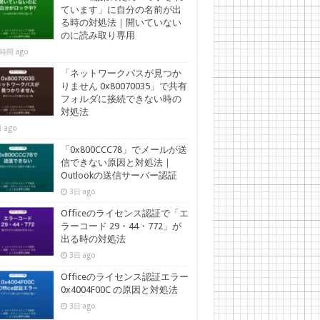
ています」に自分の名前が出
る時の対処法｜開いていない
のに読み取り専用
時間 ago
「ネットワークパスが見つか
りません 0x80070035」で共有
フォルダに接続できない時の
対処法
 ago
「0x800CCC78」でメールが送
信できない原因と対処法｜
Outlookの送信サーバー認証
3日 ago
Officeのライセンス認証で「エ
ラーコード 29・44・772」が
出る時の対処法
3日 ago
Officeのライセンス認証エラー
0x4004F00C の原因と対処法
3日 ago