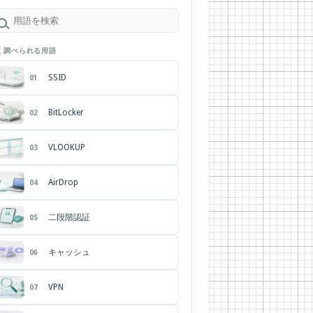
く調べられる用語
SSID
01
BitLocker
02
VLOOKUP
03
AirDrop
04
二段階認証
05
キャッシュ
06
VPN
07