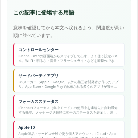
この記事に登場する用語
意味を確認してから本文へ戻れるよう、関連度が高い
順に並べています。
コントロールセンター
iPhone・iPadの画面端からスワイプして出す、よく使う設定パネ
ル。Wi-Fi・明るさ・音量・フラッシュライトなどを即操作でき
る。
サードパーティアプリ
OSメーカー（Apple・Google）以外の第三者開発者が作ったアプ
リ。App Store・Google Playで配布される多くのアプリが該当す
る。
フォーカスステータス
iPhoneのフォーカス（集中モード）の使用中を連絡先に自動通知
する機能。メッセージ送信時に相手のステータスを表示し、通知
が届いていない可能性を知らせる。
Apple ID
Apple製品・サービス全般で使う個人アカウント。iCloud・App