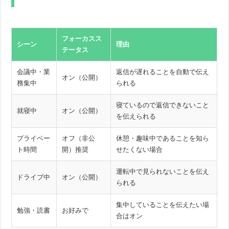
フォーカスス
シーン
理由
テータス
会議中・業
返信が遅れることを自動で伝え
オン（公開）
務集中
られる
寝ているので返信できないこと
就寝中
オン（公開）
を伝えられる
プライベー
オフ（非公
休憩・趣味中であることを知ら
ト時間
開）推奨
せたくない場合
運転中で見られないことを伝え
ドライブ中
オン（公開）
られる
集中していることを伝えたい場
勉強・読書
お好みで
合はオン