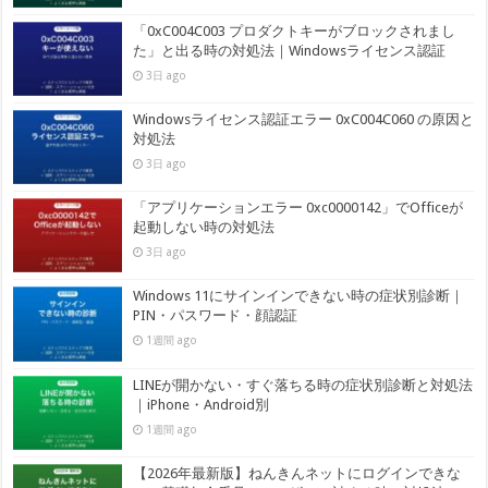
「0xC004C003 プロダクトキーがブロックされまし
た」と出る時の対処法｜Windowsライセンス認証
3日 ago
Windowsライセンス認証エラー 0xC004C060 の原因と
対処法
3日 ago
「アプリケーションエラー 0xc0000142」でOfficeが
起動しない時の対処法
3日 ago
Windows 11にサインインできない時の症状別診断｜
PIN・パスワード・顔認証
1週間 ago
LINEが開かない・すぐ落ちる時の症状別診断と対処法
｜iPhone・Android別
1週間 ago
【2026年最新版】ねんきんネットにログインできな