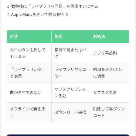
数秒後に「ライブラリを同期」を再度オンにする
Apple Musicを開いて同期を待つ
症状
原因
対処法
再生ボタンを押して
接続問題またはバ
アプリ再起動
も止まる
グ
「ライブラリが空」
ライブラリ同期エ
同期をオフ/オン
と表示
ラー
に切替
サブスクリプショ
曲が再生できない
サブスク更新
ン失効
オフラインで再生不
削除して再ダウン
ダウンロード破損
可
ロード