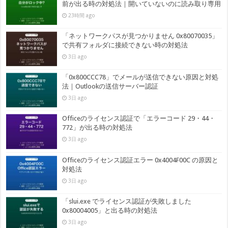
前が出る時の対処法｜開いていないのに読み取り専用
23時間 ago
「ネットワークパスが見つかりません 0x80070035」
で共有フォルダに接続できない時の対処法
3日 ago
「0x800CCC78」でメールが送信できない原因と対処
法｜Outlookの送信サーバー認証
3日 ago
Officeのライセンス認証で「エラーコード 29・44・
772」が出る時の対処法
3日 ago
Officeのライセンス認証エラー 0x4004F00C の原因と
対処法
3日 ago
「slui.exe でライセンス認証が失敗しました
0x80004005」と出る時の対処法
3日 ago