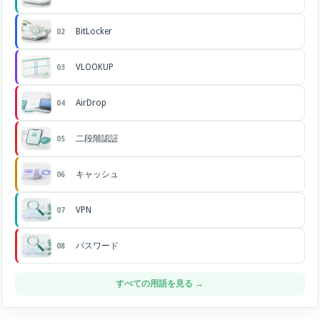
BitLocker
02
VLOOKUP
03
AirDrop
04
二段階認証
05
キャッシュ
06
VPN
07
パスワード
08
すべての用語を見る →