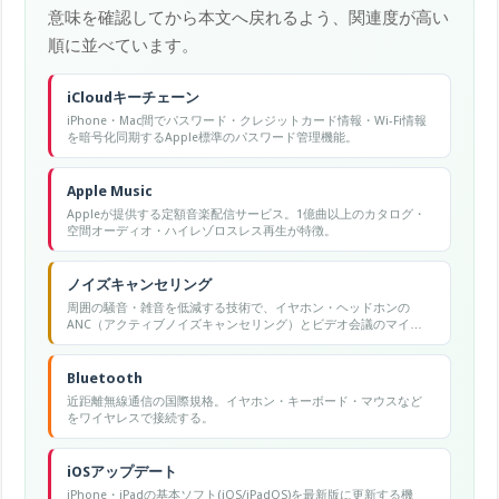
意味を確認してから本文へ戻れるよう、関連度が高い
順に並べています。
iCloudキーチェーン
iPhone・Mac間でパスワード・クレジットカード情報・Wi-Fi情報
を暗号化同期するApple標準のパスワード管理機能。
Apple Music
Appleが提供する定額音楽配信サービス。1億曲以上のカタログ・
空間オーディオ・ハイレゾロスレス再生が特徴。
ノイズキャンセリング
周囲の騒音・雑音を低減する技術で、イヤホン・ヘッドホンの
ANC（アクティブノイズキャンセリング）とビデオ会議のマイク
音声ノイズ除去の2つの意味があります。
Bluetooth
近距離無線通信の国際規格。イヤホン・キーボード・マウスなど
をワイヤレスで接続する。
iOSアップデート
iPhone・iPadの基本ソフト(iOS/iPadOS)を最新版に更新する機