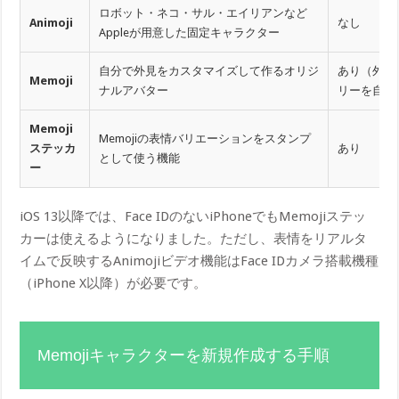
ロボット・ネコ・サル・エイリアンなど
Animoji
なし
Appleが用意した固定キャラクター
自分で外見をカスタマイズして作るオリジ
あり（外見
Memoji
ナルアバター
リーを自由
Memoji
Memojiの表情バリエーションをスタンプ
ステッカ
あり
として使う機能
ー
iOS 13以降では、Face IDのないiPhoneでもMemojiステッ
カーは使えるようになりました。ただし、表情をリアルタ
イムで反映するAnimojiビデオ機能はFace IDカメラ搭載機種
（iPhone X以降）が必要です。
Memojiキャラクターを新規作成する手順