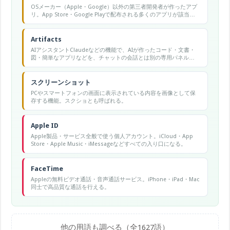
OSメーカー（Apple・Google）以外の第三者開発者が作ったアプ
リ。App Store・Google Playで配布される多くのアプリが該当す
る。
Artifacts
AIアシスタントClaudeなどの機能で、AIが作ったコード・文書・
図・簡単なアプリなどを、チャットの会話とは別の専用パネルに
表示し、編集・プレビュー・保存できるようにするもの。長い生
成物を見やすく扱え、その場で動きや見た目を確認できる。
スクリーンショット
PCやスマートフォンの画面に表示されている内容を画像として保
存する機能。スクショとも呼ばれる。
Apple ID
Apple製品・サービス全般で使う個人アカウント。iCloud・App
Store・Apple Music・iMessageなどすべての入り口になる。
FaceTime
Appleの無料ビデオ通話・音声通話サービス。iPhone・iPad・Mac
同士で高品質な通話を行える。
他の用語も調べる（全1627語）