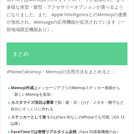
多様な体型・髪型・アクセサリーオプションが選べるよう
になりました。また、Apple IntelligenceとのMemojiの連携
が強化され、iMessageの応用機能が拡充されています（一
部地域限定機能あり）。
まとめ
iPhoneのAnimoji・Memojiの活用方法をまとめると：
Memoji作成
はメッセージアプリのMemojiステッカー画面から
「新しいMemojiを追加」
カスタマイズ項目は豊富
で肌・髪・目・ひげ・メガネ・帽子など
自分にそっくりに作れる
ステッカーとして使う
のはFace IDなしのiPhoneでも可能（iOS 13
以降）
FaceTimeでは表情リアルタイム反映
（Face ID搭載機種のみ）