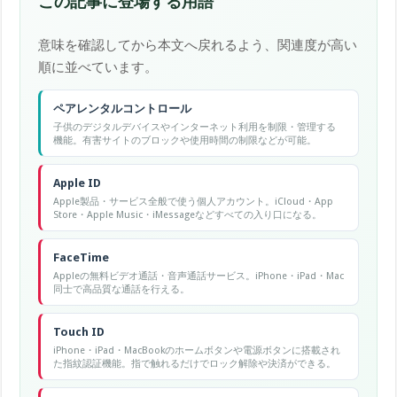
この記事に登場する用語
意味を確認してから本文へ戻れるよう、関連度が高い
順に並べています。
ペアレンタルコントロール
子供のデジタルデバイスやインターネット利用を制限・管理する
機能。有害サイトのブロックや使用時間の制限などが可能。
Apple ID
Apple製品・サービス全般で使う個人アカウント。iCloud・App
Store・Apple Music・iMessageなどすべての入り口になる。
FaceTime
Appleの無料ビデオ通話・音声通話サービス。iPhone・iPad・Mac
同士で高品質な通話を行える。
Touch ID
iPhone・iPad・MacBookのホームボタンや電源ボタンに搭載され
た指紋認証機能。指で触れるだけでロック解除や決済ができる。