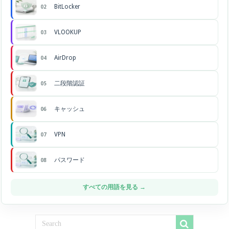
BitLocker
02
VLOOKUP
03
AirDrop
04
二段階認証
05
キャッシュ
06
VPN
07
パスワード
08
すべての用語を見る →