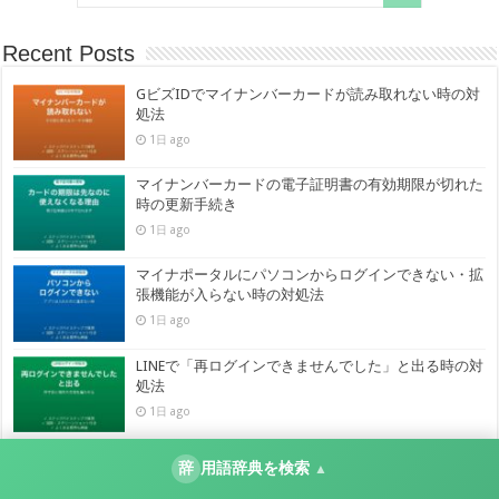
Recent Posts
GビズIDでマイナンバーカードが読み取れない時の対
処法
1日 ago
マイナンバーカードの電子証明書の有効期限が切れた
時の更新手続き
1日 ago
マイナポータルにパソコンからログインできない・拡
張機能が入らない時の対処法
1日 ago
LINEで「再ログインできませんでした」と出る時の対
処法
1日 ago
LINEで一部の写真しか選べない・表示されない時の対
辞
用語辞典を検索
▲
処法