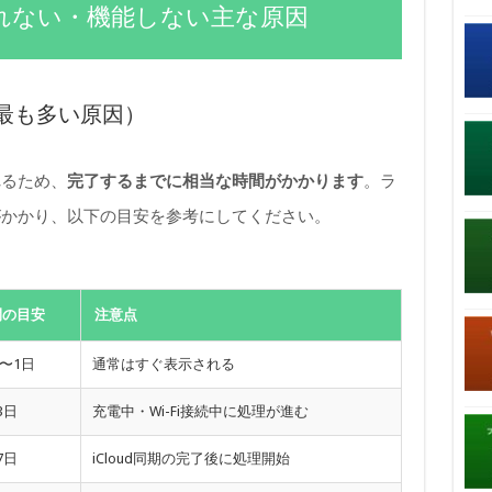
れない・機能しない主な原因
最も多い原因）
れるため、
完了するまでに相当な時間がかかります
。ラ
がかかり、以下の目安を参考にしてください。
間の目安
注意点
〜1日
通常はすぐ表示される
3日
充電中・Wi-Fi接続中に処理が進む
7日
iCloud同期の完了後に処理開始