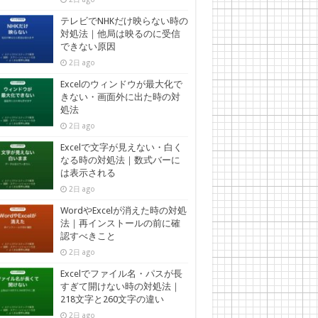
テレビでNHKだけ映らない時の
対処法｜他局は映るのに受信
できない原因
2日 ago
Excelのウィンドウが最大化で
きない・画面外に出た時の対
処法
2日 ago
Excelで文字が見えない・白く
なる時の対処法｜数式バーに
は表示される
2日 ago
WordやExcelが消えた時の対処
法｜再インストールの前に確
認すべきこと
2日 ago
Excelでファイル名・パスが長
すぎて開けない時の対処法｜
218文字と260文字の違い
2日 ago