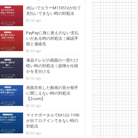
d払いでエラーM110512が出て
支払いできない時の対処法
2日 ago
PayPayに身に覚えのない支払
いがある時の対処法｜確認手
順と連絡先
2日 ago
液晶テレビの画面の一部だけ
暗い時の対処法｜故障か仕様
かを見分ける
2日 ago
画面共有した動画の音が相手
に聞こえない時の対処法
【Zoom】
2日 ago
マイナポータルでEA122-1100
が出てログインできない時の
対処法
2日 ago