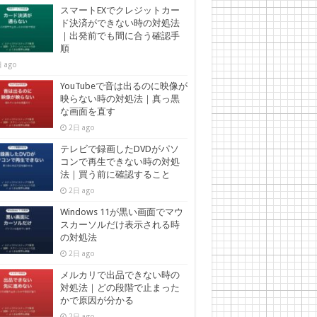
スマートEXでクレジットカー
ド決済ができない時の対処法
｜出発前でも間に合う確認手
順
 ago
YouTubeで音は出るのに映像が
映らない時の対処法｜真っ黒
な画面を直す
2日 ago
テレビで録画したDVDがパソ
コンで再生できない時の対処
法｜買う前に確認すること
2日 ago
Windows 11が黒い画面でマウ
スカーソルだけ表示される時
の対処法
2日 ago
メルカリで出品できない時の
対処法｜どの段階で止まった
かで原因が分かる
2日 ago