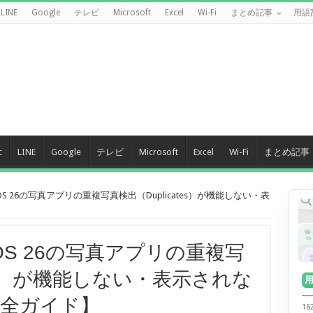
LINE
Google
テレビ
Microsoft
Excel
Wi-Fi
まとめ記事
用語
c
LINE
Google
テレビ
Microsoft
Excel
Wi-Fi
まとめ記事
OS 26の写真アプリの重複写真検出（Duplicates）が機能しない・表
iOS 26の写真アプリの重複写
tes）が機能しない・表示されな
完全ガイド】
1