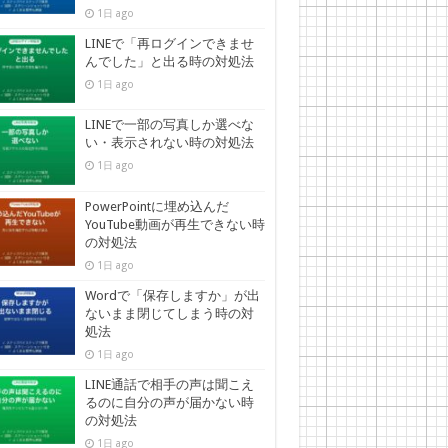
1日 ago
LINEで「再ログインできませ
んでした」と出る時の対処法
1日 ago
LINEで一部の写真しか選べな
い・表示されない時の対処法
1日 ago
PowerPointに埋め込んだ
YouTube動画が再生できない時
の対処法
1日 ago
Wordで「保存しますか」が出
ないまま閉じてしまう時の対
処法
1日 ago
LINE通話で相手の声は聞こえ
るのに自分の声が届かない時
の対処法
1日 ago