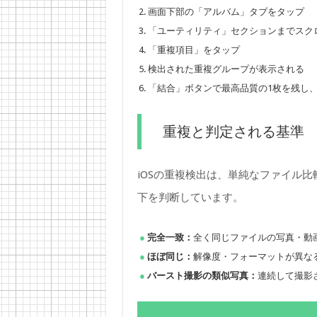
画面下部の「アルバム」タブをタップ
「ユーティリティ」セクションまでスク
「重複項目」をタップ
検出された重複グループが表示される
「結合」ボタンで最高品質の1枚を残し
重複と判定される基準
iOSの重複検出は、単純なファイル比
下を判断しています。
完全一致：
全く同じファイルの写真・動
ほぼ同じ：
解像度・フォーマットが異なる同
バースト撮影の類似写真：
連続して撮影