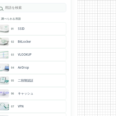
く調べられる用語
SSID
01
BitLocker
02
VLOOKUP
03
AirDrop
04
二段階認証
05
キャッシュ
06
VPN
07