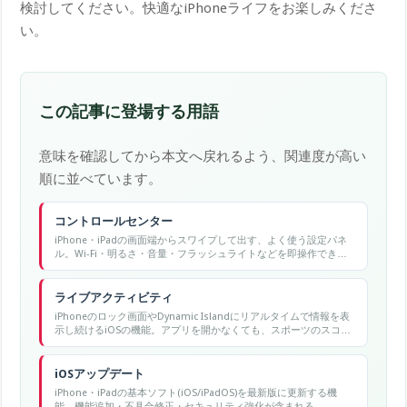
検討してください。快適なiPhoneライフをお楽しみくださ
い。
この記事に登場する用語
意味を確認してから本文へ戻れるよう、関連度が高い
順に並べています。
コントロールセンター
iPhone・iPadの画面端からスワイプして出す、よく使う設定パネ
ル。Wi-Fi・明るさ・音量・フラッシュライトなどを即操作でき
る。
ライブアクティビティ
iPhoneのロック画面やDynamic Islandにリアルタイムで情報を表
示し続けるiOSの機能。アプリを開かなくても、スポーツのスコア
や配送状況などを常に確認できる。
iOSアップデート
iPhone・iPadの基本ソフト(iOS/iPadOS)を最新版に更新する機
能。機能追加・不具合修正・セキュリティ強化が含まれる。