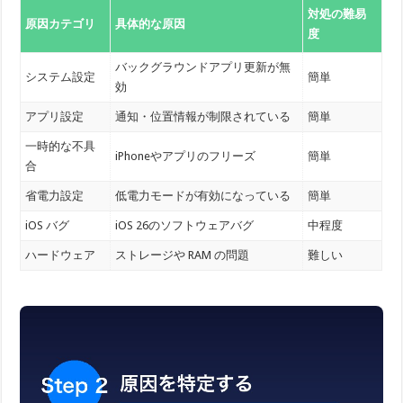
対処の難易
原因カテゴリ
具体的な原因
度
バックグラウンドアプリ更新が無
システム設定
簡単
効
アプリ設定
通知・位置情報が制限されている
簡単
一時的な不具
iPhoneやアプリのフリーズ
簡単
合
省電力設定
低電力モードが有効になっている
簡単
iOS バグ
iOS 26のソフトウェアバグ
中程度
ハードウェア
ストレージや RAM の問題
難しい