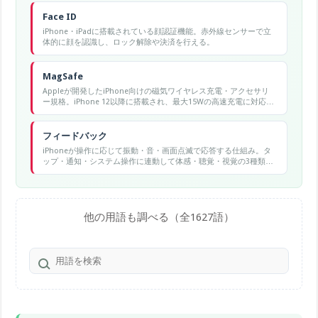
Face ID
iPhone・iPadに搭載されている顔認証機能。赤外線センサーで立
体的に顔を認識し、ロック解除や決済を行える。
MagSafe
Appleが開発したiPhone向けの磁気ワイヤレス充電・アクセサリ
ー規格。iPhone 12以降に搭載され、最大15Wの高速充電に対応す
る。
フィードバック
iPhoneが操作に応じて振動・音・画面点滅で応答する仕組み。タ
ップ・通知・システム操作に連動して体感・聴覚・視覚の3種類で
通知する。
他の用語も調べる（全1627語）