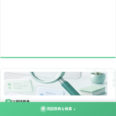
IT用語辞典
用
辞
用語辞典を検索
▲
1627語から設定名・エラーを検索