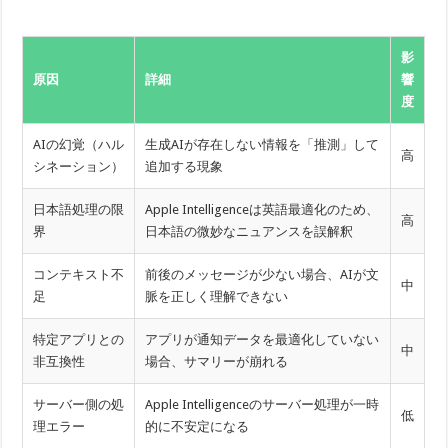
影
原因
詳細
響
度
AIの幻覚（ハル
生成AIが存在しない情報を「推測」して
高
シネーション）
追加する現象
日本語処理の限
Apple Intelligenceは英語最適化のため、
高
界
日本語の微妙なニュアンスを誤解釈
コンテキスト不
前後のメッセージが少ない場合、AIが文
中
足
脈を正しく理解できない
特定アプリとの
アプリが通知データを最適化していない
中
非互換性
場合、サマリーが崩れる
サーバー側の処
Apple Intelligenceのサーバー処理が一時
低
理エラー
的に不安定になる