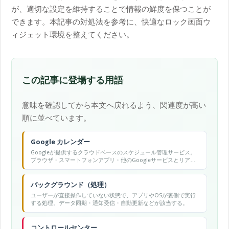
が、適切な設定を維持することで情報の鮮度を保つことが
できます。本記事の対処法を参考に、快適なロック画面ウ
ィジェット環境を整えてください。
この記事に登場する用語
意味を確認してから本文へ戻れるよう、関連度が高い
順に並べています。
Google カレンダー
Googleが提供するクラウドベースのスケジュール管理サービス。
ブラウザ・スマートフォンアプリ・他のGoogleサービスとリアル
タイムで同期でき、複数カレンダーの管理・イベント招待・会議
リンク自動生成などが無料で使える。
バックグラウンド（処理）
ユーザーが直接操作していない状態で、アプリやOSが裏側で実行
する処理。データ同期・通知受信・自動更新などが該当する。
コントロールセンター