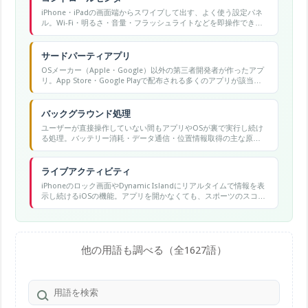
iPhone・iPadの画面端からスワイプして出す、よく使う設定パネ
ル。Wi-Fi・明るさ・音量・フラッシュライトなどを即操作でき
る。
サードパーティアプリ
OSメーカー（Apple・Google）以外の第三者開発者が作ったアプ
リ。App Store・Google Playで配布される多くのアプリが該当す
る。
バックグラウンド処理
ユーザーが直接操作していない間もアプリやOSが裏で実行し続け
る処理。バッテリー消耗・データ通信・位置情報取得の主な原因
となります。
ライブアクティビティ
iPhoneのロック画面やDynamic Islandにリアルタイムで情報を表
示し続けるiOSの機能。アプリを開かなくても、スポーツのスコア
や配送状況などを常に確認できる。
他の用語も調べる（全1627語）