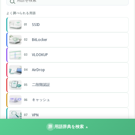
よく調べられる用語
SSID
01
BitLocker
02
VLOOKUP
03
AirDrop
04
二段階認証
05
キャッシュ
06
VPN
07
辞
用語辞典を検索
▲
パスワード
08