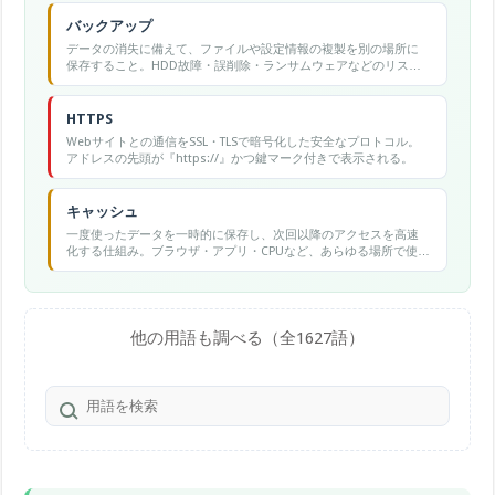
バックアップ
データの消失に備えて、ファイルや設定情報の複製を別の場所に
保存すること。HDD故障・誤削除・ランサムウェアなどのリスク
に対する基本的なデータ保護手段。
HTTPS
Webサイトとの通信をSSL・TLSで暗号化した安全なプロトコル。
アドレスの先頭が『https://』かつ鍵マーク付きで表示される。
キャッシュ
一度使ったデータを一時的に保存し、次回以降のアクセスを高速
化する仕組み。ブラウザ・アプリ・CPUなど、あらゆる場所で使わ
れる。
他の用語も調べる（全1627語）