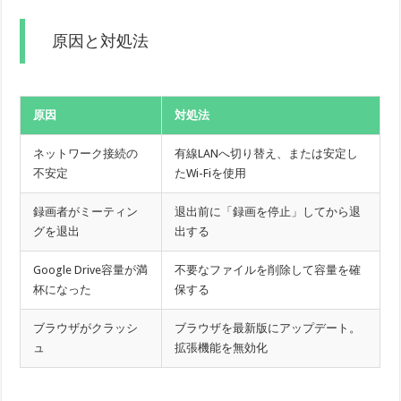
原因と対処法
原因
対処法
ネットワーク接続の
有線LANへ切り替え、または安定し
不安定
たWi-Fiを使用
録画者がミーティン
退出前に「録画を停止」してから退
グを退出
出する
Google Drive容量が満
不要なファイルを削除して容量を確
杯になった
保する
ブラウザがクラッシ
ブラウザを最新版にアップデート。
ュ
拡張機能を無効化