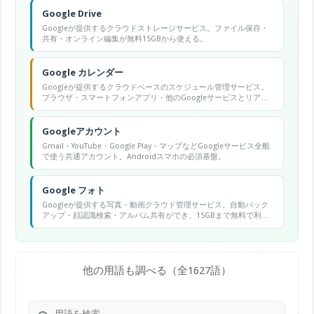
Google Drive
Googleが提供するクラウドストレージサービス。ファイル保存・
共有・オンライン編集が無料15GBから使える。
Google カレンダー
Googleが提供するクラウドベースのスケジュール管理サービス。
ブラウザ・スマートフォンアプリ・他のGoogleサービスとリアル
タイムで同期でき、複数カレンダーの管理・イベント招待・会議
リンク自動生成などが無料で使える。
Googleアカウント
Gmail・YouTube・Google Play・マップなどGoogleサービス全般
で使う共通アカウント。Androidスマホの必須基盤。
Google フォト
Googleが提供する写真・動画クラウド管理サービス。自動バック
アップ・顔認識検索・アルバム共有ができ、15GBまで無料で利用
可能。
他の用語も調べる（全1627語）